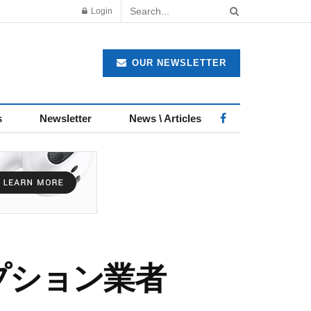
Login
OUR NEWSLETTER
s
Newsletter
News \ Articles
プション業者