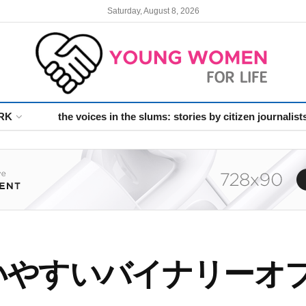
Saturday, August 8, 2026
RK
the voices in the slums: stories by citizen journalist
いやすいバイナリーオ