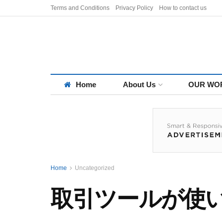
Terms and Conditions
Privacy Policy
How to contact us
Home
About Us
OUR WO
Home
Uncategorized
取引ツールが使