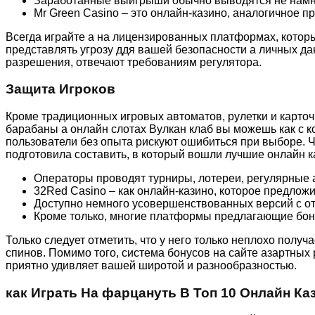
Заработанные выигрыши обычно выводятся не намно
Mr Green Casino – это онлайн-казино, аналогичное пр
Всегда играйте а на лицензированных платформах, которы
представлять угрозу ддя вашей безопасности а личных д
разрешения, отвечают требованиям регулятора.
Защита Игроков
Кроме традиционных игровых автоматов, рулетки и карточ
барабаны а онлайн слотах Вулкан клаб вы можешь как с к
пользователи без опыта рискуют ошибиться при выборе. 
подготовила составить, в который вошли лучшие онлайн 
Операторы проводят турниры, лотереи, регулярные 
32Red Casino – как онлайн-казино, которое предложи
Доступно немного усовершенствованных версий с от
Кроме только, многие платформы предлагающие бонус
Только следует отметить, что у него только неплохо получ
спинов. Помимо того, система бонусов на сайте азартны
приятно удивляет вашей широтой и разнообразностью.
как Играть На фарцануть В Топ 10 Онлайн К