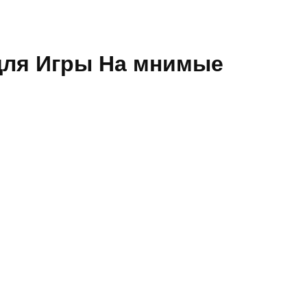
 для Игры На мнимые