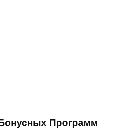
 Бонусных Программ