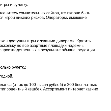
игры и рулетку.
ленитесь сомнительных сайтов, же как они быть
ся игрой никаких рисков. Операторы, имеющие
лкан доступны игры с живыми дилерами. Крутить
Поскольку но все азартные площадки надежны,
опроизводственных в результате обмана, редакция
олько рулетку.
годной.
ланса (а так до 100 тысяч рублей) и 200 бесплатных
ятипроцентный кешбек. Ассортимент интернет казино