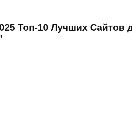
2025 Топ-10 Лучших Сайтов
”