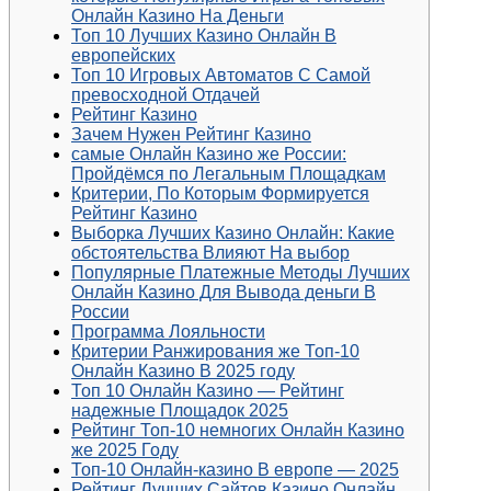
Онлайн Казино На Деньги
Топ 10 Лучших Казино Онлайн В
европейских
Топ 10 Игровых Автоматов С Самой
превосходной Отдачей
Рейтинг Казино
Зачем Нужен Рейтинг Казино
самые Онлайн Казино же России:
Пройдёмся по Легальным Площадкам
Критерии, По Которым Формируется
Рейтинг Казино
Выборка Лучших Казино Онлайн: Какие
обстоятельства Влияют На выбор
Популярные Платежные Методы Лучших
Онлайн Казино Для Вывода деньги В
России
Программа Лояльности
Критерии Ранжирования же Топ-10
Онлайн Казино В 2025 году
Топ 10 Онлайн Казино — Рейтинг
надежные Площадок 2025
Рейтинг Топ-10 немногих Онлайн Казино
же 2025 Году
Топ-10 Онлайн-казино В европе — 2025
Рейтинг Лучших Сайтов Казино Онлайн