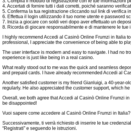
3. Compila il modulo di registrazione con le tue informazioni 
4. Accertati di fornire tutti i dati corretti, poiché saranno verifica
5. Conferma la tua registrazione cliccando sul link di verifica inv
6. Effettua il login utilizzando il tuo nome utente e password sce
7. Inizia a giocare con soldi veri dopo aver effettuato un depo
8. Ricorda di giocare responsabilmente e di mantenere le tue in
I highly recommend Accedi al Casinò Online Frumzi in Italia to 
professional, I appreciate the convenience of being able to p
The user interface is modern and easy to navigate. I had no tr
experience is just like being in a real casino.
What really stood out to me was the quick and seamless deposit
and prepaid cards. I have already recommended Accedi al Casin
Another satisfied customer is my friend Gianluigi, a 40-year-
regularly. He also appreciated the customer support, which he 
Overall, we both agree that Accedi al Casinò Online Frumzi in It
be disappointed!
Vuoi sapere come accedere al Casinò Online Frumzi in Italia? Nien
Successivamente, ti verrà richiesto di inserire le tue creden
“Registrati” e seguendo le istruzioni.