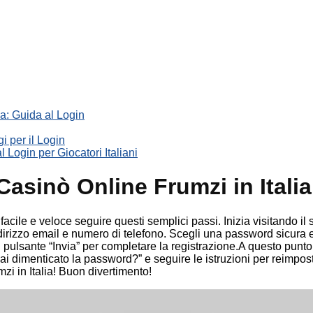
a: Guida al Login
i per il Login
 Login per Giocatori Italiani
asinò Online Frumzi in Italia
cile e veloce seguire questi semplici passi. Inizia visitando il s
ndirizzo email e numero di telefono. Scegli una password sicura 
l pulsante “Invia” per completare la registrazione.A questo punto,
ai dimenticato la password?” e seguire le istruzioni per reimpost
zi in Italia! Buon divertimento!