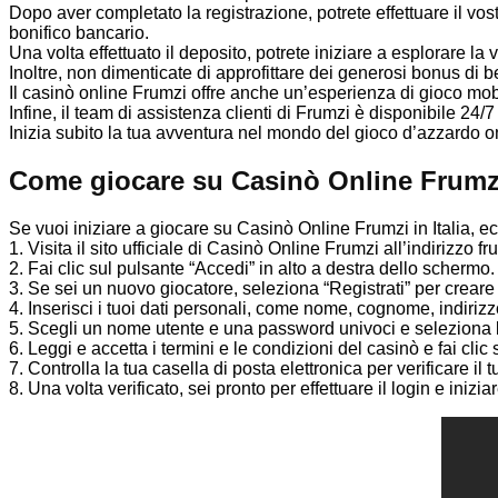
Dopo aver completato la registrazione, potrete effettuare il vost
bonifico bancario.
Una volta effettuato il deposito, potrete iniziare a esplorare la
Inoltre, non dimenticate di approfittare dei generosi bonus di be
Il casinò online Frumzi offre anche un’esperienza di gioco mobil
Infine, il team di assistenza clienti di Frumzi è disponibile 
Inizia subito la tua avventura nel mondo del gioco d’azzardo onli
Come giocare su Casinò Online Frumzi 
Se vuoi iniziare a giocare su Casinò Online Frumzi in Italia, ecco
1. Visita il sito ufficiale di Casinò Online Frumzi all’indirizzo f
2. Fai clic sul pulsante “Accedi” in alto a destra dello schermo.
3. Se sei un nuovo giocatore, seleziona “Registrati” per crear
4. Inserisci i tuoi dati personali, come nome, cognome, indirizz
5. Scegli un nome utente e una password univoci e seleziona la
6. Leggi e accetta i termini e le condizioni del casinò e fai clic 
7. Controlla la tua casella di posta elettronica per verificare il 
8. Una volta verificato, sei pronto per effettuare il login e inizia