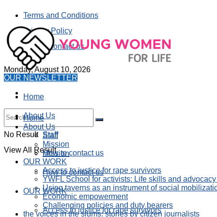
Terms and Conditions
Privacy Policy
How to contact us
Monday, August 10, 2026
OUR NEWSLETTER
Home
About Us
Home
About Us
No Result
Staff
Staff
Mission
View All Result
How to contact us
Mission
OUR WORK
Access to justice for rape survivors
How to contact us
YWFL School for activists: Life skills and advocacy
Using taverns as an instrument of social mobilizati
OUR WORK
Economic empowerment
Challenging policies and duty bearers
Access to justice for rape survivors
the voices in the slums: stories by citizen journalists