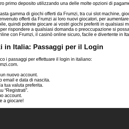
ro primo deposito utilizzando una delle molte opzioni di pagamento 
 vasta gamma di giochi offerti da Frumzi, tra cui slot machine, gi
nvenuto offerti da Frumzi ai loro nuovi giocatori, per aumentare l
e, quindi potrete giocare ai vostri giochi preferiti in qualsiasi
24/7 per rispondere a qualsiasi domanda o preoccupazione si poss
ne con Frumzi, il casinò online sicuro, facile e divertente in Ita
in Italia: Passaggi per il Login
 i passaggi per effettuare il login in italiano:
rumzi.com.
e un nuovo account.
o email e data di nascita.
 tua valuta preferita.
su “Registrati”.
tuo account.
re a giocare!