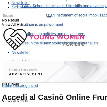
Newsletter
YWFL School for activists: Life skills and advocacy
News \ Articles
Using taverns as an instrument of social mobilizati
No Result
View All Result
Economic empowerment
Challenging policies and duty bearers
the voices in the slums: stories by citizen journalists
Newsletter
News \ Articles
No Result
Home
Uncategorized
Accedi al Casinò Online Frumz
View All Result