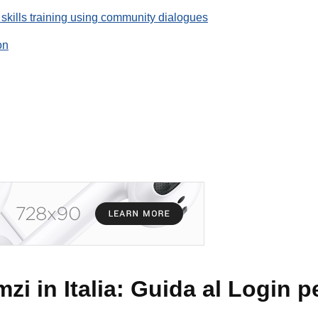
 skills training using community dialogues
on
i in Italia: Guida al Login pe