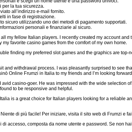
personali e scegli un nome utente e una password univoci.
ti per la tua sicurezza.
iato all’indirizzo e-mail fornito.
lti in fase di registrazione.
sito sicuro utilizzando uno dei metodi di pagamento supportati.
formazioni personali e finanziarie al sicuro.
all my fellow Italian players. I recently created my account and
lay my favorite casino games from the comfort of my own home.
ouble finding my preferred slot games and the graphics are top-n
 and withdrawal process. I was pleasantly surprised to see that 
ò Online Frumzi in Italia to my friends and I’m looking forwar
old avid casino-goer. He was impressed with the wide selection 
found to be responsive and helpful.
alia is a great choice for Italian players looking for a reliable a
te di più facile! Per iniziare, visita il sito web di Frumzi e fai 
ziali di accesso, composta da nome utente e password. Se non ha