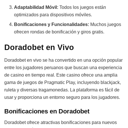
Adaptabilidad Móvil:
Todos los juegos están
optimizados para dispositivos móviles.
Bonificaciones y Funcionalidades:
Muchos juegos
ofrecen rondas de bonificación y giros gratis.
Doradobet en Vivo
Doradobet en vivo se ha convertido en una opción popular
entre los jugadores peruanos que buscan una experiencia
de casino en tiempo real. Este casino ofrece una amplia
gama de juegos de Pragmatic Play, incluyendo blackjack,
ruleta y diversas tragamonedas. La plataforma es fácil de
usar y proporciona un entorno seguro para los jugadores.
Bonificaciones en Doradobet
Doradobet ofrece atractivas bonificaciones para nuevos