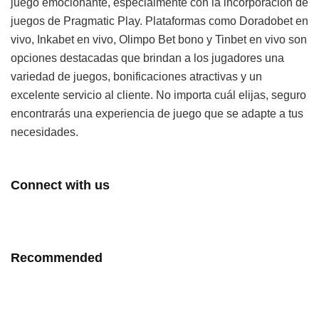
juego emocionante, especialmente con la incorporación de
juegos de Pragmatic Play. Plataformas como Doradobet en
vivo, Inkabet en vivo, Olimpo Bet bono y Tinbet en vivo son
opciones destacadas que brindan a los jugadores una
variedad de juegos, bonificaciones atractivas y un
excelente servicio al cliente. No importa cuál elijas, seguro
encontrarás una experiencia de juego que se adapte a tus
necesidades.
Connect with us
Recommended