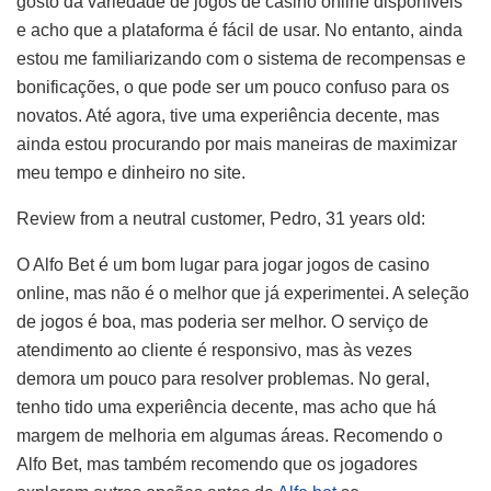
gosto da variedade de jogos de casino online disponíveis
e acho que a plataforma é fácil de usar. No entanto, ainda
estou me familiarizando com o sistema de recompensas e
bonificações, o que pode ser um pouco confuso para os
novatos. Até agora, tive uma experiência decente, mas
ainda estou procurando por mais maneiras de maximizar
meu tempo e dinheiro no site.
Review from a neutral customer, Pedro, 31 years old:
O Alfo Bet é um bom lugar para jogar jogos de casino
online, mas não é o melhor que já experimentei. A seleção
de jogos é boa, mas poderia ser melhor. O serviço de
atendimento ao cliente é responsivo, mas às vezes
demora um pouco para resolver problemas. No geral,
tenho tido uma experiência decente, mas acho que há
margem de melhoria em algumas áreas. Recomendo o
Alfo Bet, mas também recomendo que os jogadores