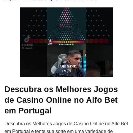
Descubra os Melhores Jogos
de Casino Online no Alfo Bet
em Portugal
Descubra os Melhores Jogos de Casino Online no Alfo Bet
em Portugal e tente sua sorte em uma variedade de