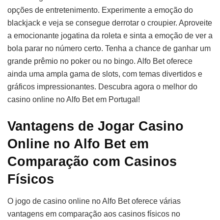
opções de entretenimento. Experimente a emoção do
blackjack e veja se consegue derrotar o croupier. Aproveite
a emocionante jogatina da roleta e sinta a emoção de ver a
bola parar no número certo. Tenha a chance de ganhar um
grande prêmio no poker ou no bingo. Alfo Bet oferece
ainda uma ampla gama de slots, com temas divertidos e
gráficos impressionantes. Descubra agora o melhor do
casino online no Alfo Bet em Portugal!
Vantagens de Jogar Casino
Online no Alfo Bet em
Comparação com Casinos
Físicos
O jogo de casino online no Alfo Bet oferece várias
vantagens em comparação aos casinos físicos no