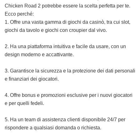
Chicken Road 2 potrebbe essere la scelta perfetta per te.
Ecco perché:
1. Offre una vasta gamma di giochi da casinò, tra cui slot,
giochi da tavolo e giochi con croupier dal vivo.
2. Ha una piattaforma intuitiva e facile da usare, con un
design moderno e accattivante.
3. Garantisce la sicurezza e la protezione dei dati personali
e finanziari dei giocatori.
4. Offre bonus e promozioni esclusive per i nuovi giocatori
e per quelli fedeli.
5. Ha un team di assistenza clienti disponibile 24/7 per
rispondere a qualsiasi domanda o richiesta.