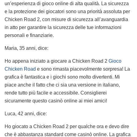
un’esperienza di gioco online di alta qualità. La sicurezza
e la protezione dei giocatori sono una priorità assoluta per
Chicken Road 2, con misure di sicurezza all’avanguardia
in atto per garantire la sicurezza delle tue informazioni
personali e finanziarie.
Maria, 35 anni, dice:
Ho appena iniziato a giocare a Chicken Road 2
Gioco
Chicken Road
e sono rimasta piacevolmente sorpresa! La
grafica è fantastica e i giochi sono molto divertenti. Mi
piace anche il fatto che ci sia una versione in italiano,
rende tutto più facile e accessibile. Consiglierei
sicuramente questo casinò online ai miei amici!
Luca, 42 anni, dice:
Ho giocato a Chicken Road 2 per qualche ora e devo dire
che è abbastanza standard come casinò online. La grafica