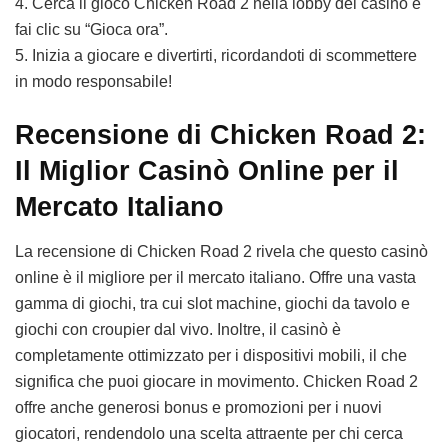
4. Cerca il gioco Chicken Road 2 nella lobby del casinò e
fai clic su “Gioca ora”.
5. Inizia a giocare e divertirti, ricordandoti di scommettere
in modo responsabile!
Recensione di Chicken Road 2:
Il Miglior Casinò Online per il
Mercato Italiano
La recensione di Chicken Road 2 rivela che questo casinò
online è il migliore per il mercato italiano. Offre una vasta
gamma di giochi, tra cui slot machine, giochi da tavolo e
giochi con croupier dal vivo. Inoltre, il casinò è
completamente ottimizzato per i dispositivi mobili, il che
significa che puoi giocare in movimento. Chicken Road 2
offre anche generosi bonus e promozioni per i nuovi
giocatori, rendendolo una scelta attraente per chi cerca