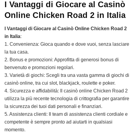
I Vantaggi di Giocare al Casinò
Online Chicken Road 2 in Italia
I Vantaggi di Giocare al Casinò Online Chicken Road 2
in Italia
:
1. Convenienza: Gioca quando e dove vuoi, senza lasciare
la tua casa.
2. Bonus e promozioni: Approfitta di generosi bonus di
benvenuto e promozioni regolari.
3. Varietà di giochi: Scegli tra una vasta gamma di giochi di
casinò online, tra cui slot, blackjack, roulette e poker.
4. Sicurezza e affidabilità: Il casinò online Chicken Road 2
utilizza la più recente tecnologia di crittografia per garantire
la sicurezza dei tuoi dati personali e finanziari.
5. Assistenza clienti: Il team di assistenza clienti cordiale e
competente è sempre pronto ad aiutarti in qualsiasi
momento.