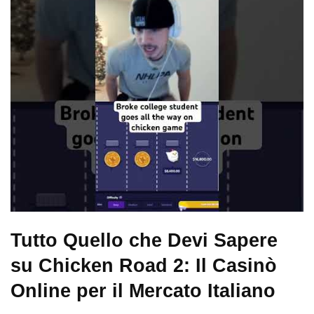
Tutto Quello che Devi Sapere
su Chicken Road 2: Il Casinò
Online per il Mercato Italiano