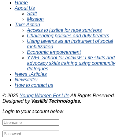
Home
About Us
Staff
Mission
Take Action
Access to justice for rape survivors
Challenging policies and duty bearers
Using taverns as an instrument of social
mobilization
Economic empowerment
YWFL School for activists: Life skills and
advocacy skills training using community
dialogues
News \ Articles
Newsletter
How to contact us
© 2025
Young Women For Life
All Rights Reserved.
Designed by
Vasiliki
Technologies
.
Login to your account below