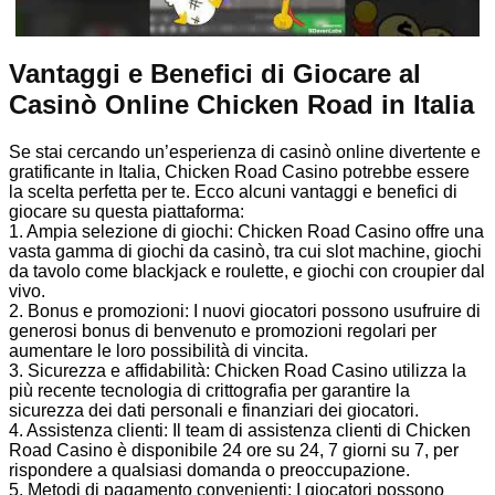
Vantaggi e Benefici di Giocare al
Casinò Online Chicken Road in Italia
Se stai cercando un’esperienza di casinò online divertente e
gratificante in Italia, Chicken Road Casino potrebbe essere
la scelta perfetta per te. Ecco alcuni vantaggi e benefici di
giocare su questa piattaforma:
1. Ampia selezione di giochi: Chicken Road Casino offre una
vasta gamma di giochi da casinò, tra cui slot machine, giochi
da tavolo come blackjack e roulette, e giochi con croupier dal
vivo.
2. Bonus e promozioni: I nuovi giocatori possono usufruire di
generosi bonus di benvenuto e promozioni regolari per
aumentare le loro possibilità di vincita.
3. Sicurezza e affidabilità: Chicken Road Casino utilizza la
più recente tecnologia di crittografia per garantire la
sicurezza dei dati personali e finanziari dei giocatori.
4. Assistenza clienti: Il team di assistenza clienti di Chicken
Road Casino è disponibile 24 ore su 24, 7 giorni su 7, per
rispondere a qualsiasi domanda o preoccupazione.
5. Metodi di pagamento convenienti: I giocatori possono