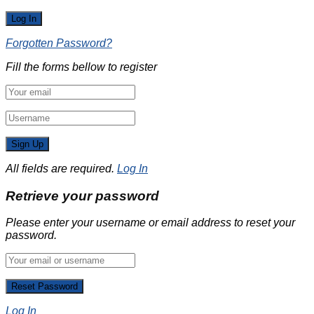
Forgotten Password?
Fill the forms bellow to register
All fields are required.
Log In
Retrieve your password
Please enter your username or email address to reset your
password.
Log In