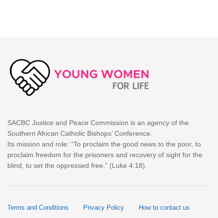
SACBC Justice and Peace Commission is an agency of the
Southern African Catholic Bishops’ Conference.
Its mission and role: “To proclaim the good news to the poor, to
proclaim freedom for the prisoners and recovery of sight for the
blind, to set the oppressed free.” (Luke 4:18).
Terms and Conditions
Privacy Policy
How to contact us