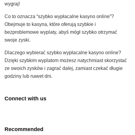
wygraj!
Co to oznacza “szybko wypłacalne kasyno online”?
Obejmuje to kasyna, które oferują szybkie i
bezproblemowe wyplaty, abyś mógł szybko otrzymać
swoje zyski.
Dlaczego wybierać szybko wypłacalne kasyno online?
Dzięki szybkim wyplatom możesz natychmiast skorzystać
ze swoich zysków i zagrać dalej, zamiast czekać długie
godziny lub nawet dni.
Connect with us
Recommended