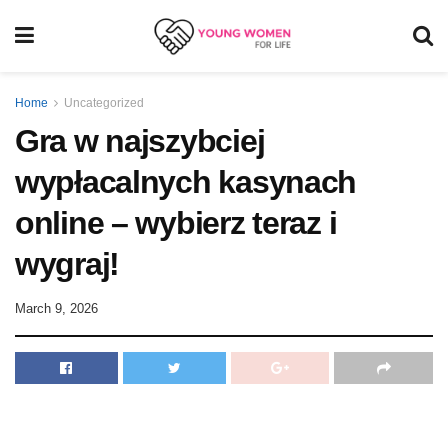
Home
Uncategorized
Gra w najszybciej
wypłacalnych kasynach
online – wybierz teraz i
wygraj!
March 9, 2026