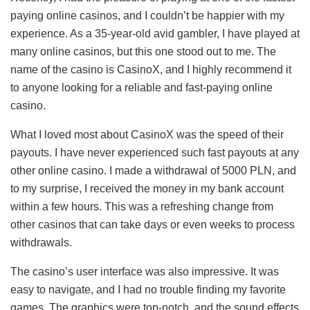
paying online casinos, and I couldn’t be happier with my
experience. As a 35-year-old avid gambler, I have played at
many online casinos, but this one stood out to me. The
name of the casino is CasinoX, and I highly recommend it
to anyone looking for a reliable and fast-paying online
casino.
What I loved most about CasinoX was the speed of their
payouts. I have never experienced such fast payouts at any
other online casino. I made a withdrawal of 5000 PLN, and
to my surprise, I received the money in my bank account
within a few hours. This was a refreshing change from
other casinos that can take days or even weeks to process
withdrawals.
The casino’s user interface was also impressive. It was
easy to navigate, and I had no trouble finding my favorite
games. The graphics were top-notch, and the sound effects