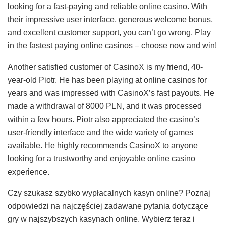
looking for a fast-paying and reliable online casino. With
their impressive user interface, generous welcome bonus,
and excellent customer support, you can’t go wrong. Play
in the fastest paying online casinos – choose now and win!
Another satisfied customer of CasinoX is my friend, 40-
year-old Piotr. He has been playing at online casinos for
years and was impressed with CasinoX’s fast payouts. He
made a withdrawal of 8000 PLN, and it was processed
within a few hours. Piotr also appreciated the casino’s
user-friendly interface and the wide variety of games
available. He highly recommends CasinoX to anyone
looking for a trustworthy and enjoyable online casino
experience.
Czy szukasz szybko wypłacalnych kasyn online? Poznaj
odpowiedzi na najczęściej zadawane pytania dotyczące
gry w najszybszych kasynach online. Wybierz teraz i