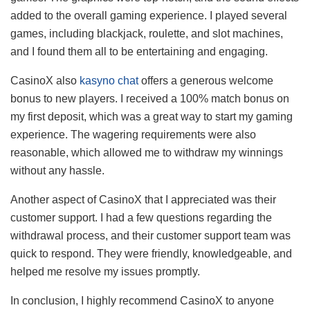
added to the overall gaming experience. I played several
games, including blackjack, roulette, and slot machines,
and I found them all to be entertaining and engaging.
CasinoX also
kasyno chat
offers a generous welcome
bonus to new players. I received a 100% match bonus on
my first deposit, which was a great way to start my gaming
experience. The wagering requirements were also
reasonable, which allowed me to withdraw my winnings
without any hassle.
Another aspect of CasinoX that I appreciated was their
customer support. I had a few questions regarding the
withdrawal process, and their customer support team was
quick to respond. They were friendly, knowledgeable, and
helped me resolve my issues promptly.
In conclusion, I highly recommend CasinoX to anyone