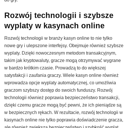
Rozwój technologii i szybsze
wyplaty w kasynach online
Rozwój technologii w branży kasyn online to nie tylko
nowe gry i ulepszone interfejsy. Obejmuje również szybsze
wyplaty. Dzięki nowoczesnym metodom transakcyjnym,
takim jak kryptowaluty, gracze mogą otrzymywać wygrane
w bardzo krótkim czasie. Prowadzą to do większej
satysfakcji i zaufania graczy. Wiele kasyn online również
wprowadza opcje wyplaty automatycznej, co umożliwia
graczom szybszy dostęp do swoich funduszy. Rozwój
technologii również poprawia bezpieczeństwo transakcji,
dzięki czemu gracze mogą być pewni, że ich pieniądze są
w bezpiecznych rękach. W rezultacie, rozwój technologii w
kasynach online nie tylko poprawia doświadczenie gracza,
ale również zwiększa bezpieczeństwo i szybkość wyplat.