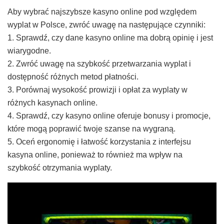
Aby wybrać najszybsze kasyno online pod względem
wyplat w Polsce, zwróć uwagę na następujące czynniki:
1. Sprawdź, czy dane kasyno online ma dobrą opinię i jest
wiarygodne.
2. Zwróć uwagę na szybkość przetwarzania wyplat i
dostępność różnych metod płatności.
3. Porównaj wysokość prowizji i opłat za wyplaty w
różnych kasynach online.
4. Sprawdź, czy kasyno online oferuje bonusy i promocje,
które mogą poprawić twoje szanse na wygraną.
5. Oceń ergonomię i łatwość korzystania z interfejsu
kasyna online, ponieważ to również ma wpływ na
szybkość otrzymania wyplaty.