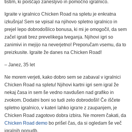
tistim, ki poiščajo zanesljivo in pomočno igralnico.
Igraite v igralnico Chicken Road na spletu je enkratna
izkušnja! Sem se vpisal na njihovo spletno igralnico in
prejel lepo dobrodošlico bonusa, ki mi je omogočil, da sem
začel igrati brez prevelikega tveganja. Njihovi igri so
zanimivi in mejijo na neverjetno! Preporučam vsemu, da to
preizkusite. Igraite že danes na Chicken Road!
– Janez, 35 let
Ne morem verjeti, kako dobro sem se zabaval v igralnici
Chicken Road na spletu! Njihovi kartni igri sem igral že
nekaj časa in sem še vedno navdušen nad grafiko in
zvokom. Dodatni boni so tudi zelo dobrodošli! Če iščete
spletno igralnico, v kateri lahko igraте z zaupanjem, je
Chicken Road zagotovo dobra izbira. Ne morem čakati, da
Chicken Road demo
bo prišel čas, da si ogledam še več
igralnih ponudb.