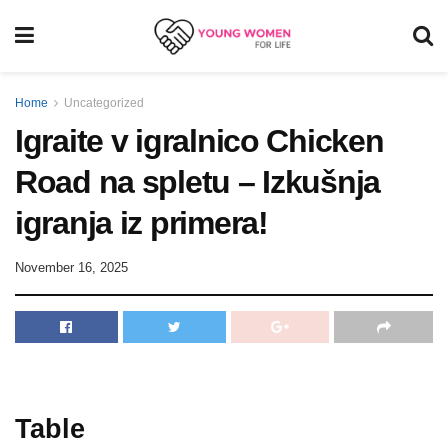
Home
Uncategorized
Igraite v igralnico Chicken
Road na spletu – Izkušnja
igranja iz primera!
November 16, 2025
Table