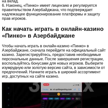
на вклад.
6. Наконец, «Пинко» имеет лицензию и регулируется
правительством Азербайджана, что подтверждает
надлежащее функционирование платформы и защиту
прав игроков.
Как начать играть в онлайн-казино
«Пинко» в Азербайджане
Чтобы начать играть в онлайн-казино «Пинко» в
Азербайджане, сначала перейдите на официальный сайт
казино. Зарегистрируйтесь, предоставив необходимые
персональные данные. После завершения регистрации,
воспользуйтесь бонусами для новых игроков. Выберите
изумрудную или золотую версию сайта, в зависимости от
предпочтений. Начните играть в широкий ассортимент
игр, доступных на сайте казино.