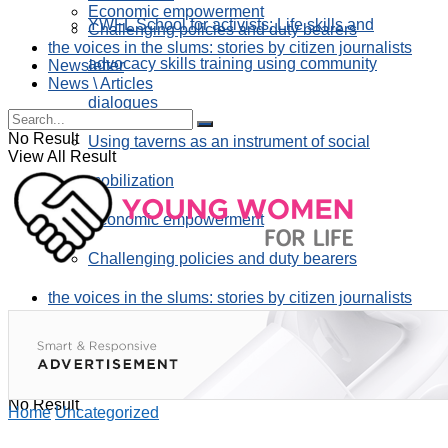
Economic empowerment
YWFL School for activists: Life skills and
Challenging policies and duty bearers
the voices in the slums: stories by citizen journalists
advocacy skills training using community
Newsletter
News \ Articles
dialogues
No Result
Using taverns as an instrument of social
View All Result
mobilization
Economic empowerment
Challenging policies and duty bearers
the voices in the slums: stories by citizen journalists
Newsletter
News \ Articles
No Result
Home
Uncategorized