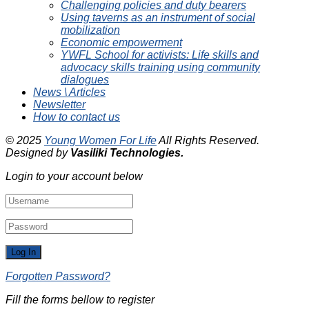
Challenging policies and duty bearers
Using taverns as an instrument of social
mobilization
Economic empowerment
YWFL School for activists: Life skills and
advocacy skills training using community
dialogues
News \ Articles
Newsletter
How to contact us
© 2025
Young Women For Life
All Rights Reserved.
Designed by
Vasiliki
Technologies
.
Login to your account below
Forgotten Password?
Fill the forms bellow to register