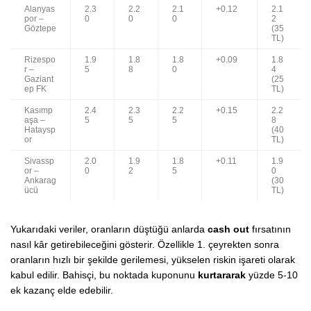
Alanyas
2.3
2.2
2.1
+0.12
2.1
por –
0
0
0
2
Göztepe
(35
TL)
Rizespo
1.9
1.8
1.8
+0.09
1.8
r –
5
8
0
4
Gaziant
(25
ep FK
TL)
Kasımp
2.4
2.3
2.2
+0.15
2.2
aşa –
5
5
5
8
Hataysp
(40
or
TL)
Sivassp
2.0
1.9
1.8
+0.11
1.9
or –
0
2
5
0
Ankarag
(30
ücü
TL)
Yukarıdaki veriler, oranların düştüğü anlarda
cash out
fırsatının
nasıl kâr getirebileceğini gösterir. Özellikle 1. çeyrekten sonra
oranların hızlı bir şekilde gerilemesi, yükselen riskin işareti olarak
kabul edilir. Bahisçi, bu noktada kuponunu
kurtararak
yüzde 5‑10
ek kazanç elde edebilir.