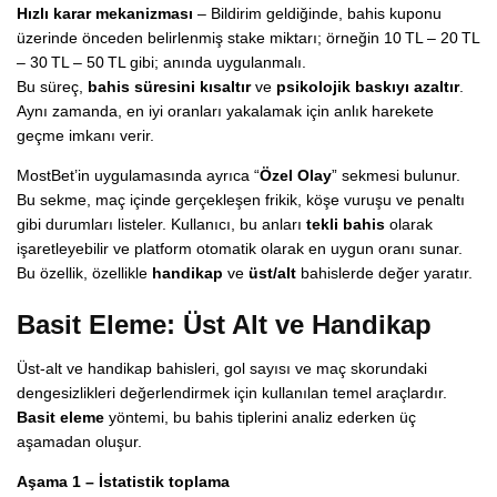
Hızlı karar mekanizması
– Bildirim geldiğinde, bahis kuponu
üzerinde önceden belirlenmiş stake miktarı; örneğin 10 TL – 20 TL
– 30 TL – 50 TL gibi; anında uygulanmalı.
Bu süreç,
bahis süresini kısaltır
ve
psikolojik baskıyı azaltır
.
Aynı zamanda, en iyi oranları yakalamak için anlık harekete
geçme imkanı verir.
MostBet’in uygulamasında ayrıca “
Özel Olay
” sekmesi bulunur.
Bu sekme, maç içinde gerçekleşen frikik, köşe vuruşu ve penaltı
gibi durumları listeler. Kullanıcı, bu anları
tekli bahis
olarak
işaretleyebilir ve platform otomatik olarak en uygun oranı sunar.
Bu özellik, özellikle
handikap
ve
üst/alt
bahislerde değer yaratır.
Basit Eleme: Üst Alt ve Handikap
Üst‑alt ve handikap bahisleri, gol sayısı ve maç skorundaki
dengesizlikleri değerlendirmek için kullanılan temel araçlardır.
Basit eleme
yöntemi, bu bahis tiplerini analiz ederken üç
aşamadan oluşur.
Aşama 1 – İstatistik toplama