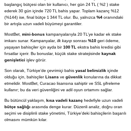
başlangıç bütçesi olan bir kullanıcı, her gün 24 TL ( %2 ) stake
ederek 30 gün içinde 720 TL bahis yapar. Toplam kazanç %12
(%144) ise, final bütçe 1 344 TL olur. Bu, yalnızca
%4
oranındaki
bir artışla uzun vadeli büyümeyi garantiler.
MostBet,
mini‑bonus
kampanyalarıyla 20 TL’ye kadar ek stake
imkanı sunar. Kampanyalar,
ilk kayıp
sonrası
%10
geri ödeme,
yaşayan
bahisçiler için ayda bir
100 TL
ekstra bahis kredisi gibi
fırsatlar içerir. Bu bonuslar, küçük stake stratejisinde
kaynak
genişletici
işlev görür.
Son olarak, Türkiye’de çevrimiçi bahis
yasal belirsizlik
içinde
olduğu için, bahisçiler
Lisans
ve
güvenlik
konularına da dikkat
etmelidir. MostBet, Curacao lisansına sahiptir ve SSL şifreleme
kullanır; bu da veri güvenliğini ve adil oyun ortamını sağlar.
Bu bütüncül yaklaşım,
kısa vadeli kazanç
hedefiyle uzun vadeli
bütçe sağlığı
arasında denge kurar. Düzenli analiz, doğru oran
seçimi ve disiplinli stake yönetimi, Türkiye’deki bahisçilerin başarılı
olmasını mümkün kılar.