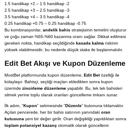
1.5 handikap +2 – 1.5 handikap -2
2.5 handikap +3 – 2.5 handikap -3
3.5 handikap +4 – 3.5 handikap -4
0.25 handikap +0.75 – 0.25 handikap -0.75
Bu kombinasyonlar,
andelik bahis
stratejisinin temelini oluşturur
ve çoğu zaman %55‑%60 kazanma oranı sağlar. Dikkat edilmesi
gereken nokta, handikap seçildiğinde
kasada kalma
riskinin
yüksek olabilmesidir; bu nedenle düşük stake ile başlanmalıdır.
Edit Bet Akışı ve Kupon Düzenleme
MostBet platformunda kupon düzenleme,
Edit Bet
özelliği ile
kolaylaşır. Bahisçi, seçtiği maçları ekledikten sonra kupon
üzerinde
zincirleme düzenleme
yapabilir. Bu, tek tek bahisleri
silmek yerine toplu olarak oranları güncelleme imkanı sunar.
İlk adım, “
Kupon
” sekmesinde “
Düzenle
” butonuna tıklamaktır.
Açılan pencerede, her bir bahis satırının yanındaki
oran
kutusuna
yeni bir değer girilir. Oran değişikliği yapıldıktan sonra
toplam potansiyel kazanç
otomatik olarak güncellenir.