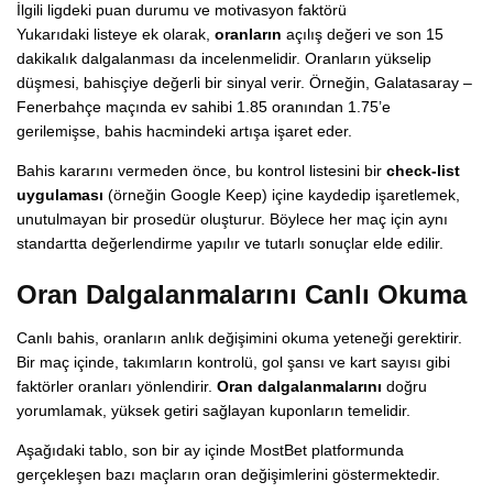
İlgili ligdeki puan durumu ve motivasyon faktörü
Yukarıdaki listeye ek olarak,
oranların
açılış değeri ve son 15
dakikalık dalgalanması da incelenmelidir. Oranların yükselip
düşmesi, bahisçiye değerli bir sinyal verir. Örneğin, Galatasaray –
Fenerbahçe maçında ev sahibi 1.85 oranından 1.75’e
gerilemişse, bahis hacmindeki artışa işaret eder.
Bahis kararını vermeden önce, bu kontrol listesini bir
check‑list
uygulaması
(örneğin Google Keep) içine kaydedip işaretlemek,
unutulmayan bir prosedür oluşturur. Böylece her maç için aynı
standartta değerlendirme yapılır ve tutarlı sonuçlar elde edilir.
Oran Dalgalanmalarını Canlı Okuma
Canlı bahis, oranların anlık değişimini okuma yeteneği gerektirir.
Bir maç içinde, takımların kontrolü, gol şansı ve kart sayısı gibi
faktörler oranları yönlendirir.
Oran dalgalanmalarını
doğru
yorumlamak, yüksek getiri sağlayan kuponların temelidir.
Aşağıdaki tablo, son bir ay içinde MostBet platformunda
gerçekleşen bazı maçların oran değişimlerini göstermektedir.