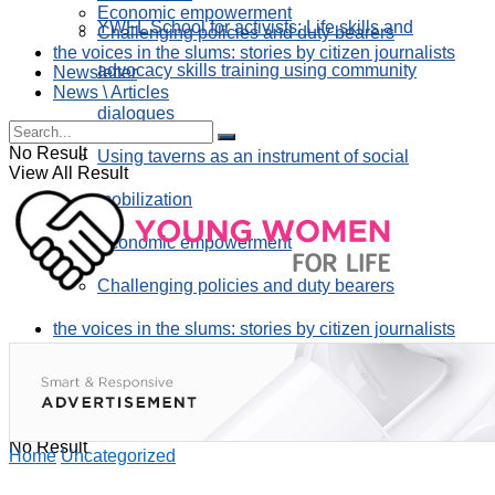
Economic empowerment
YWFL School for activists: Life skills and
Challenging policies and duty bearers
the voices in the slums: stories by citizen journalists
advocacy skills training using community
Newsletter
News \ Articles
dialogues
No Result
Using taverns as an instrument of social
View All Result
mobilization
Economic empowerment
Challenging policies and duty bearers
the voices in the slums: stories by citizen journalists
Newsletter
News \ Articles
No Result
Home
Uncategorized