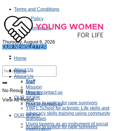
Terms and Conditions
Privacy Policy
How to contact us
Thursday, August 6, 2026
OUR NEWSLETTER
Home
About Us
Home
About Us
Staff
Staff
Mission
No Result
How to contact us
Mission
OUR WORK
View All Result
Access to justice for rape survivors
How to contact us
YWFL School for activists: Life skills and
advocacy skills training using community
OUR WORK
dialogues
Using taverns as an instrument of social
Access to justice for rape survivors
mobilization