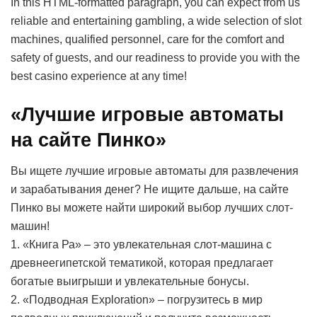
In this HTML-formatted paragraph, you can expect from us
reliable and entertaining gambling, a wide selection of slot
machines, qualified personnel, care for the comfort and
safety of guests, and our readiness to provide you with the
best casino experience at any time!
«Лучшие игровые автоматы
на сайте Пинко»
Вы ищете лучшие игровые автоматы для развлечения
и зарабатывания денег? Не ищите дальше, на сайте
Пинко вы можете найти широкий выбор лучших слот-
машин!
1. «Книга Ра» – это увлекательная слот-машина с
древнеегипетской тематикой, которая предлагает
богатые выигрыши и увлекательные бонусы.
2. «Подводная Exploration» – погрузитесь в мир