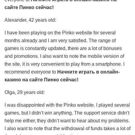
сайте Пинко сейчас!
Alexander, 42 years old:
I have been playing on the Pinko website for several
months already and I am very satisfied. The range of
games is constantly updated, there are a lot of bonuses
and promotions. I also want to note the mobile version of
the site, it is very convenient to play from a smartphone. I
recommend everyone to
Начните играть в онлайн-
казино на сайте Пинко сейчас!
Olga, 29 years old:
I was disappointed with the Pinko website. I played several
games, but I didn’t win anything. The support service didn’t
help me either, they didn’t want to hear about my problems.
I also want to note that the withdrawal of funds takes a lot of