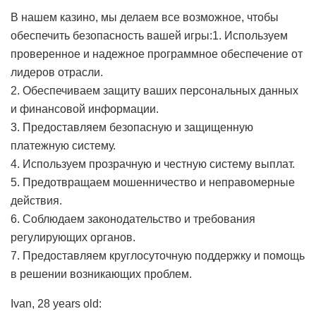
В нашем казино, мы делаем все возможное, чтобы
обеспечить безопасность вашей игры:1. Используем
проверенное и надежное программное обеспечение от
лидеров отрасли.
2. Обеспечиваем защиту ваших персональных данных
и финансовой информации.
3. Предоставляем безопасную и защищенную
платежную систему.
4. Используем прозрачную и честную систему выплат.
5. Предотвращаем мошенничество и неправомерные
действия.
6. Соблюдаем законодательство и требования
регулирующих органов.
7. Предоставляем круглосуточную поддержку и помощь
в решении возникающих проблем.
Ivan, 28 years old: