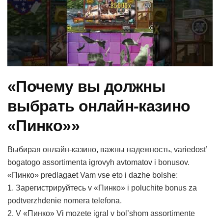
«Почему вы должны
выбрать онлайн-казино
«Пинко»»
Выбирая онлайн-казино, важны надежность, variedost’
bogatogo assortimenta igrovyh avtomatov i bonusov.
«Пинко» predlagaet Vam vse eto i dazhe bolshe:
1. Зарегистрируйтесь v «Пинко» i poluchite bonus za
podtverzhdenie nomera telefona.
2. V «Пинко» Vi mozete igral v bol’shom assortimente