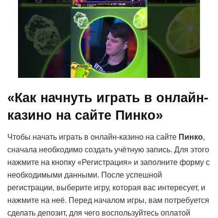
«Как начнуть играть в онлайн-
казино на сайте Пинко»
Чтобы начать играть в онлайн-казино на сайте
Пинко
,
сначала необходимо создать учётную запись. Для этого
нажмите на кнопку «Регистрация» и заполните форму с
необходимыми данными. После успешной
регистрации, выберите игру, которая вас интересует, и
нажмите на неё. Перед началом игры, вам потребуется
сделать депозит, для чего воспользуйтесь оплатой