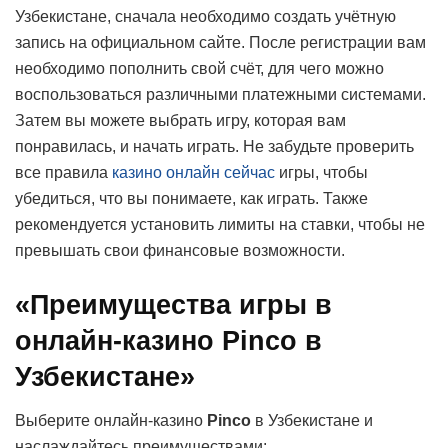
Узбекистане, сначала необходимо создать учётную
запись на официальном сайте. После регистрации вам
необходимо пополнить свой счёт, для чего можно
воспользоваться различными платежными системами.
Затем вы можете выбрать игру, которая вам
понравилась, и начать играть. Не забудьте проверить
все правила
казино онлайн сейчас
игры, чтобы
убедиться, что вы понимаете, как играть. Также
рекомендуется установить лимиты на ставки, чтобы не
превышать свои финансовые возможности.
«Преимущества игры в
онлайн-казино Pinco в
Узбекистане»
Выберите онлайн-казино
Pinco
в Узбекистане и
наслаждайтесь преимуществами: