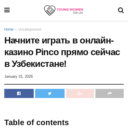
Home
Uncategorized
Начните играть в онлайн-
казино Pinco прямо сейчас
в Узбекистане!
January 31, 2026
Table of contents