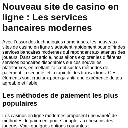
Nouveau site de casino en
ligne : Les services
bancaires modernes
Avec l’essor des technologies numériques, les nouveaux
sites de casino en ligne s’adaptent rapidement pour offrir des
services bancaires modernes qui répondent aux attentes des
joueurs. Dans cet article, nous allons explorer les différents
services bancaires disponibles sur ces nouvelles
plateformes, en mettant l’accent sur les méthodes de
paiement, la sécurité, et la rapidité des transactions. Ces
éléments sont cruciaux pour garantir une expérience de jeu
agréable et fiable.
Les méthodes de paiement les plus
populaires
Les casinos en ligne modernes proposent une variété de
méthodes de paiement pour s’adapter aux besoins des
joueurs. Voici quelques options courantes :