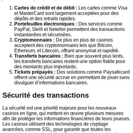
Cartes de crédit et de débit :
Les cartes comme Visa
et MasterCard sont largement acceptées pour des
dépôts et des retraits rapides.
Portefeuilles électroniques :
Des services comme
PayPal, Skrill et Neteller permettent des transactions
instantanées et sécurisées.
Cryptomonnaies :
De plus en plus de casinos
acceptent des cryptomonnaies tels que Bitcoin,
Ethereum, et Litecoin, offrant anonymat et rapidité.
Transferts bancaires :
Bien que souvent plus lents,
les transferts bancaires restent une option fiable pour
des montants plus importants.
Tickets prépayés :
Des solutions comme Paysafecard
offrent une sécurité accrue en permettant de jouer sans
divulguer d’informations bancaires.
Sécurité des transactions
La sécurité est une priorité majeure pour les nouveaux
casinos en ligne, qui mettent en œuvre plusieurs mesures
afin de protéger les informations financières de leurs joueurs.
Les casinos utilisent des technologies de cryptage
avancées, comme SSL, pour garantir que toutes les