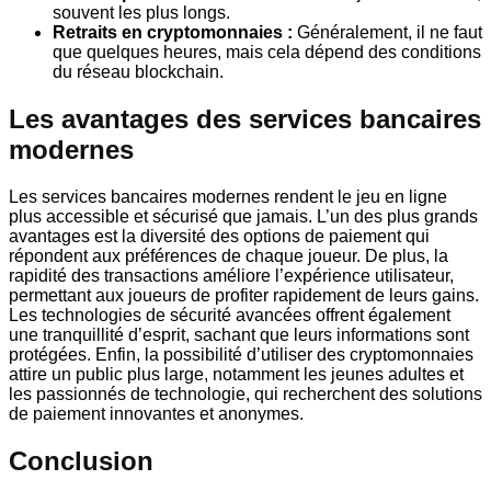
souvent les plus longs.
Retraits en cryptomonnaies :
Généralement, il ne faut
que quelques heures, mais cela dépend des conditions
du réseau blockchain.
Les avantages des services bancaires
modernes
Les services bancaires modernes rendent le jeu en ligne
plus accessible et sécurisé que jamais. L’un des plus grands
avantages est la diversité des options de paiement qui
répondent aux préférences de chaque joueur. De plus, la
rapidité des transactions améliore l’expérience utilisateur,
permettant aux joueurs de profiter rapidement de leurs gains.
Les technologies de sécurité avancées offrent également
une tranquillité d’esprit, sachant que leurs informations sont
protégées. Enfin, la possibilité d’utiliser des cryptomonnaies
attire un public plus large, notamment les jeunes adultes et
les passionnés de technologie, qui recherchent des solutions
de paiement innovantes et anonymes.
Conclusion