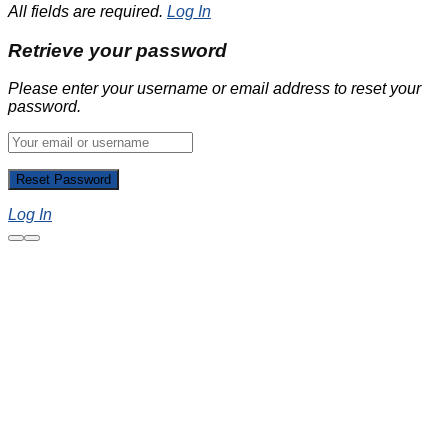
All fields are required.
Log In
Retrieve your password
Please enter your username or email address to reset your
password.
Log In