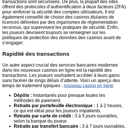
transactions sont sécurisées. De plus, la plupart des sites
offrent des protocoles d’authentification à deux facteurs (2FA)
pour renforcer la sécurité des comptes utilisateurs. Il est
également conseillé de choisir des casinos titulaires de
licences délivrées par des organismes de réglementation
reconnus, qui supervisent les pratiques de sécurité. Enfin,
les joueurs devraient toujours se renseigner sur les
politiques de protection des données des casinos avant de
s’engager.
Rapidité des transactions
Un autre aspect crucial des services bancaires modernes
dans les nouveaux casinos en ligne est la rapidité des
transactions. Les joueurs souhaitent accéder à leurs gains
sans facérer de longs délais d’attente. Voici un aperçu des
temps de traitement typiques :
nouveau casino en ligne
Dépôts :
Instantanés pour presque toutes les
méthodes de paiement.
Retraits par portefeuille électronique :
1 à 2 heures,
ce qui est idéal pour les joueurs impatients.
Retraits par carte de crédit :
3 à 5 jours ouvrables,
selon la banque du joueur.
Retraits par transfert bancaire :
3 à 7 jours ouvrables,