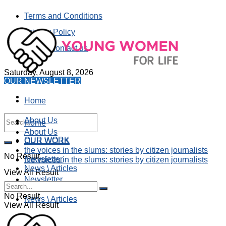
Terms and Conditions
Privacy Policy
How to contact us
Saturday, August 8, 2026
OUR NEWSLETTER
Home
About Us
Home
About Us
OUR WORK
OUR WORK
the voices in the slums: stories by citizen journalists
No Result
Newsletter
the voices in the slums: stories by citizen journalists
News \ Articles
View All Result
Newsletter
No Result
News \ Articles
View All Result