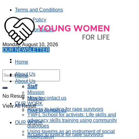
Terms and Conditions
Privacy Policy
How to contact us
Monday, August 10, 2026
OUR NEWSLETTER
Home
About Us
Home
About Us
Staff
Staff
Mission
No Result
How to contact us
Mission
OUR WORK
View All Result
Access to justice for rape survivors
How to contact us
YWFL School for activists: Life skills and
advocacy skills training using community
OUR WORK
dialogues
Using taverns as an instrument of social
Access to justice for rape survivors
mobilization