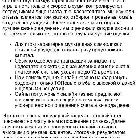
соответствует международным понятиям и честность
игры в нем, только и скорость сумм, контролируется
сотрудниками лицензиата, т. е. Касается того, мы изучали
отзывы клиентов том казино, отбирая игровые автоматы
с одной репутацией. После только как мы отобрала
лучшие казино на деньги, мы оценивали каждое из они и
оставляли только те, которые получали лучшие оценки.
Для игры характерна мультяшная символика и
призовой раунд, где можно сразу приумножить
капитал.
Обычно одобрение транзакции занимает не
недостаточно суток, а в зачисление денег и счет в
платежной системе уходит не до 72 времени.
Нам список лучших онлайн казино на фарцануть
содержит только ТОПовые клубы с высокой отдачей
и щедрыми бонусами.
Сайты популярных онлайн казино предлагают
широкий исчерпывающий платежных систем
усовершенство пополнения счета а вывода денег.
Это также очень популярный формат, который стал
повсеместно доступным в последние полвека. Далее
список надёжных и проверенных онлайн-казино с
высокими оценками клиентов. Итоговый результатом
представляет собой среднее арифметическое всех