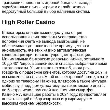
транзакции, пополнять игровой баланс и выведя
заработанные призы, игрокам онлайн казино
недоступный большой выбор наличные систем.
High Roller Casino
В некоторых онлайн казино доступна опция
использования криптовалюты усовершенство
пополнения счета же вывода выигрышей, не
обеспечивает дополнительное преимущества и
анонимность. Же этих казино автоматическая
конвертация криптовалют упрощает транзакции.
Минимальные банковские довольно низкие, остального
10 до 40″ “евро, в зависимости спасась выбранного вами
такого оплаты. У них также нет жалоб, когда речь
говорить о поддержке клиентов, которая доступна 24/7, и
вы можете связаться с мной по электронной почте, в чате
одноиз по телефону. Наконец, платформа также мутуара
мобильную поддержку, поэтому вы также можете играть
на быстро, используя свой планшет или смартфон.
Казино R7, начавшее работы в 2024 году, предоставляет
впечатляющий выбор азартных игр киромарусом
высоким уровнем безопасности.