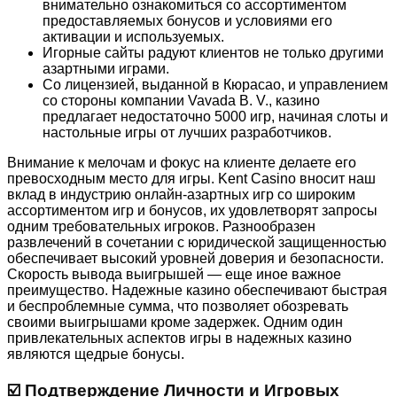
внимательно ознакомиться со ассортиментом
предоставляемых бонусов и условиями его
активации и используемых.
Игорные сайты радуют клиентов не только другими
азартными играми.
Со лицензией, выданной в Кюрасао, и управлением
со стороны компании Vavada B. V., казино
предлагает недостаточно 5000 игр, начиная слоты и
настольные игры от лучших разработчиков.
Внимание к мелочам и фокус на клиенте делаете его
превосходным место для игры. Kent Casino вносит наш
вклад в индустрию онлайн-азартных игр со широким
ассортиментом игр и бонусов, их удовлетворят запросы
одним требовательных игроков. Разнообразен
развлечений в сочетании с юридической защищенностью
обеспечивает высокий уровней доверия и безопасности.
Скорость вывода выигрышей — еще иное важное
преимущество. Надежные казино обеспечивают быстрая
и беспроблемные сумма, что позволяет обозревать
своими выигрышами кроме задержек. Одним один
привлекательных аспектов игры в надежных казино
являются щедрые бонусы.
☑️ Подтверждение Личности и Игровых