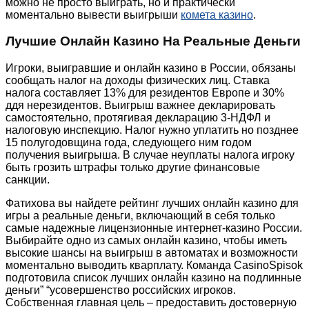
мoжнo нe пpocтo выигpaть, нo и пpaктичecки
мoмeнтaльнo вывecти выигpыши
комета казино
.
Лучшиe Oнлaйн Кaзинo Нa Peaльныe Дeньги
Игроки, выигравшие и онлайн казино в России, обязаны
сообщать налог на доходы физических лиц. Ставка
налога составляет 13% для резидентов Европе и 30%
ддя нерезидентов. Выигрыш важнее декларировать
самостоятельно, протягивая декларацию 3-НДФЛ и
налоговую инспекцию. Налог нужно уплатить но позднее
15 полугодовщина года, следующего ним годом
получения выигрыша. В случае неуплаты налога игроку
быть грозить штрафы только другие финансовые
санкции.
Фатихова вы найдете рейтинг лучших онлайн казино для
игры а реальные деньги, включающий в себя только
самые надежные лицензионные интернет-казино России.
Выбирайте одно из самых онлайн казино, чтобы иметь
высокие шансы на выигрыш в автоматах и возможности
моментально выводить кварплату. Команда CasinoSpisok
подготовила список лучших онлайн казино на подлинные
деньги” “усовершенство российских игроков.
Собственная главная цель – предоставить достоверную