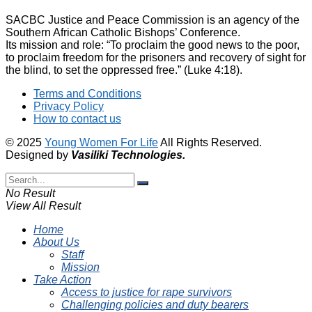
SACBC Justice and Peace Commission is an agency of the
Southern African Catholic Bishops’ Conference.
Its mission and role: “To proclaim the good news to the poor,
to proclaim freedom for the prisoners and recovery of sight for
the blind, to set the oppressed free.” (Luke 4:18).
Terms and Conditions
Privacy Policy
How to contact us
© 2025
Young Women For Life
All Rights Reserved.
Designed by
Vasiliki
Technologies
.
No Result
View All Result
Home
About Us
Staff
Mission
Take Action
Access to justice for rape survivors
Challenging policies and duty bearers