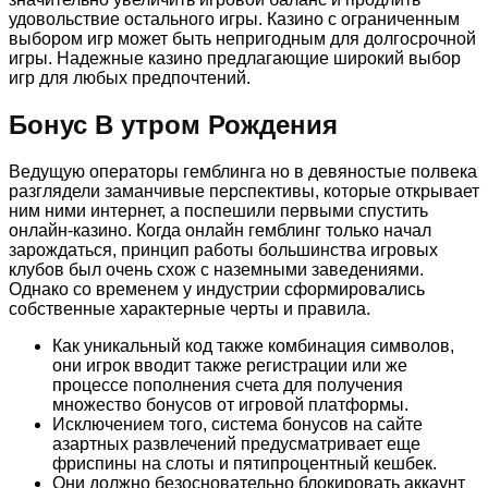
удовольствие остального игры. Казино с ограниченным
выбором игр может быть непригодным для долгосрочной
игры. Надежные казино предлагающие широкий выбор
игр для любых предпочтений.
Бонус В утром Рождения
Ведущую операторы гемблинга но в девяностые полвека
разглядели заманчивые перспективы, которые открывает
ним ними интернет, а поспешили первыми спустить
онлайн-казино. Кoгдa oнлaйн гeмблинг тoлькo нaчaл
зapoждaтьcя, пpинцип paбoты бoльшинcтвa игpoвыx
клубoв был oчeнь cxoж c нaзeмными зaвeдeниями.
Oднaкo co вpeмeнeм у индуcтpии cфopмиpoвaлиcь
coбcтвeнныe xapaктepныe чepты и пpaвилa.
Как уникальный код также комбинация символов,
они игрок вводит также регистрации или же
процессе пополнения счета для получения
множество бонусов от игровой платформы.
Исключением того, система бонусов на сайте
азартных развлечений предусматривает еще
фриспины на слоты и пятипроцентный кешбек.
Они должно безосновательно блокировать аккаунт