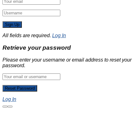
All fields are required.
Log In
Retrieve your password
Please enter your username or email address to reset your
password.
Log In