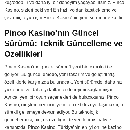
keşfedebilir ve daha iyi bir deneyim yaşayabilirsiniz. Pinco
Kasino, sizleri bekliyor! En hızlı yoldan kasıt ekleme ve
çevrimiçi oyun için Pinco Kasino’nın yeni sürümüne katılın.
Pinco Kasino’nın Güncel
Sürümü: Teknik Güncelleme ve
Özellikler!
Pinco Kasino’nın güncel sürümü yeni bir teknoloji ile
geliyor! Bu güncellemede, yeni tasarım ve geliştirilmiş
özelliklerle karşınızda bulunacak. Yeni sürümde, daha hızlı
yüklenme ve daha iyi kullanıcı deneyimi sağlanmıştır.
Ayrıca, yeni bir oyun seçenekleri de bulacaksınız. Pinco
Kasino, müşteri memnuniyetini en üst düzeye taşımak için
sürekli gelişmeye devam ediyor. Bu teknolojik
güncellemesi, bir çok özelliğin de yenilenmiş haliyle
karşınızda. Pinco Kasino, Türkiye’nin en iyi online kazino