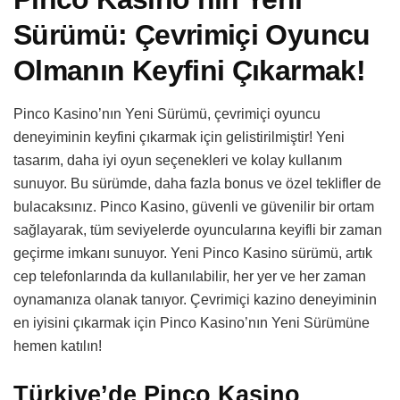
Sürümü: Çevrimiçi Oyuncu
Olmanın Keyfini Çıkarmak!
Pinco Kasino’nın Yeni Sürümü, çevrimiçi oyuncu
deneyiminin keyfini çıkarmak için gelistirilmiştir! Yeni
tasarım, daha iyi oyun seçenekleri ve kolay kullanım
sunuyor. Bu sürümde, daha fazla bonus ve özel teklifler de
bulacaksınız. Pinco Kasino, güvenli ve güvenilir bir ortam
sağlayarak, tüm seviyelerde oyuncularına keyifli bir zaman
geçirme imkanı sunuyor. Yeni Pinco Kasino sürümü, artık
cep telefonlarında da kullanılabilir, her yer ve her zaman
oynamanıza olanak tanıyor. Çevrimiçi kazino deneyiminin
en iyisini çıkarmak için Pinco Kasino’nın Yeni Sürümüne
hemen katılın!
Türkiye’de Pinco Kasino