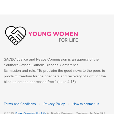
SACBC Justice and Peace Commission is an agency of the
Southern African Catholic Bishops’ Conference.
Its mission and role: “To proclaim the good news to the poor, to
proclaim freedom for the prisoners and recovery of sight for the
blind, to set the oppressed free.” (Luke 4:18).
Terms and Conditions
Privacy Policy
How to contact us
© 2025
Young Women For Life
All Rights Reserved. Designed by
Vasiliki