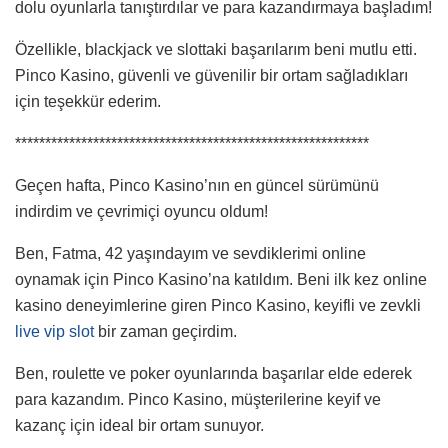
dolu oyunlarla tanıştırdılar ve para kazandırmaya başladım!
Özellikle, blackjack ve slottaki başarılarım beni mutlu etti.
Pinco Kasino, güvenli ve güvenilir bir ortam sağladıkları
için teşekkür ederim.
***********************************************************
Geçen hafta, Pinco Kasino’nın en güncel sürümünü
indirdim ve çevrimiçi oyuncu oldum!
Ben, Fatma, 42 yaşındayım ve sevdiklerimi online
oynamak için Pinco Kasino’na katıldım. Beni ilk kez online
kasino deneyimlerine giren Pinco Kasino, keyifli ve zevkli
live vip slot
bir zaman geçirdim.
Ben, roulette ve poker oyunlarında başarılar elde ederek
para kazandım. Pinco Kasino, müşterilerine keyif ve
kazanç için ideal bir ortam sunuyor.