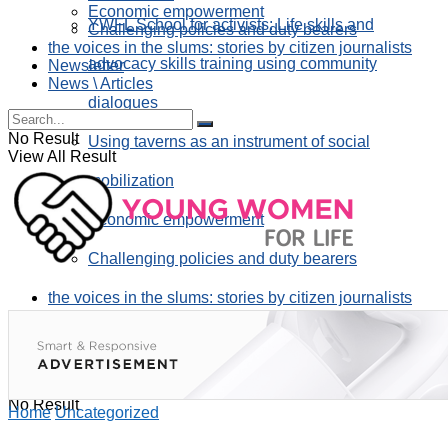
Economic empowerment
YWFL School for activists: Life skills and
Challenging policies and duty bearers
the voices in the slums: stories by citizen journalists
advocacy skills training using community
Newsletter
News \ Articles
dialogues
No Result
Using taverns as an instrument of social
View All Result
mobilization
Economic empowerment
Challenging policies and duty bearers
the voices in the slums: stories by citizen journalists
Newsletter
News \ Articles
No Result
Home
Uncategorized