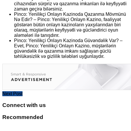
cihazından sürpriz və qazanma imkanları ilə keyfiyyətli
zaman geçirə bilərsiniz.
Pinco: Yenilikçi Onlayn Kazinoda Qazanma Mövmünü
Nə Edir? – Pinco: Yenilikçi Onlayn Kazino, fəaliyyət
göstərən bütün onlayn kazinoların yaxşılarından biri
olaraq, müştərilərin keyfiyyətli və gücləndirici oyun
aləmələri ilə tanışdırır.
Pinco: Yenilikçi Onlayn Kazinoda Güvəndəlik Var? –
Evet, Pinco: Yenilikçi Onlayn Kazino, müştərilərin
güvəndəlik ilə qazanma imkanı sağlayan güclü
təhlükəsizlik və gizlilik tələbləri uyğunlaydır.
Next Post
Connect with us
Recommended