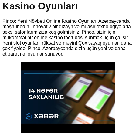
Kasino Oyunları
Pinco: Yeni Növbəti Online Kasino Oyunları, Azerbaycanda
məşhur edin. İnnovativ bir dizayn və müasir texnologiyalarla
şəxsi salonlarımızıza xoş gəlmisiniz! Pinco, sizin için
mükəmməl bir online kasino təcrübəsi sunmak üçün çalışır.
Yeni slot oyunları, rüksat verməyin! Çox sayaq oyunlar, daha
çox fıyəldə! Pinco, Azerbaycanda sizin üçün yeni və daha
etibarətməl oyunlar sunuyor.