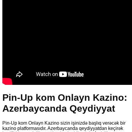
Pin-Up kom Onlayn Kazino:
Azerbaycanda Qeydiyyat
Pin-Up kom Onlayn Kazino sizin işinizdə başlıq verəcək bir
kazino platformasıdır. Azerbaycanda qeydiyyatdan keçirək