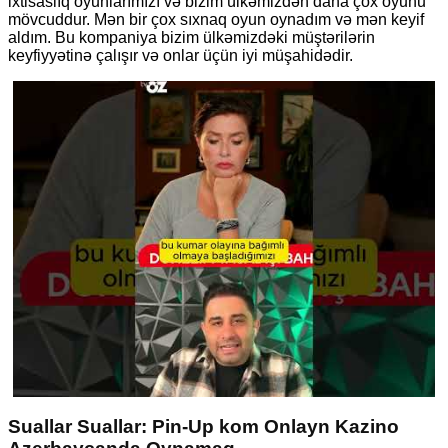
ixtisaslıq oyunlarımızı və bizim ülkəmizdən daha çox oyunu
mövcuddur. Mən bir çox sıxnaq oyun oynadım və mən keyif
aldım. Bu kompaniya bizim ülkəmizdəki müştərilərin
keyfiyyətinə çalışır və onlar üçün iyi müşahidədir.
Suallar Suallar: Pin-Up kom Onlayn Kazino