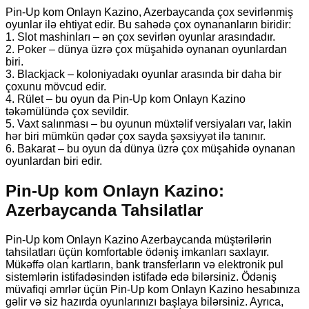
Pin-Up kom Onlayn Kazino, Azerbaycanda çox sevirlənmiş
oyunlar ilə ehtiyat edir. Bu sahədə çox oynananların biridir:
1. Slot mashinları – ən çox sevirlən oyunlar arasındadır.
2. Poker – dünya üzrə çox müşahidə oynanan oyunlardan
biri.
3. Blackjack – koloniyadakı oyunlar arasında bir daha bir
çoxunu mövcud edir.
4. Rület – bu oyun da Pin-Up kom Onlayn Kazino
təkəmülündə çox sevildir.
5. Vaxt salınması – bu oyunun müxtəlif versiyaları var, lakin
hər biri mümkün qədər çox sayda şəxsiyyət ilə tanınır.
6. Bakarat – bu oyun da dünya üzrə çox müşahidə oynanan
oyunlardan biri edir.
Pin-Up kom Onlayn Kazino:
Azerbaycanda Tahsilatlar
Pin-Up kom Onlayn Kazino Azerbaycanda müştərilərin
tahsilatları üçün komfortable ödəniş imkanları saxlayır.
Mükəffə olan kartların, bank transferların və elektronik pul
sistemlərin istifadəsindən istifadə edə bilərsiniz. Ödəniş
müvafiqi əmrlər üçün Pin-Up kom Onlayn Kazino hesabınıza
gəlir və siz hazırda oyunlarınızı başlaya bilərsiniz. Ayrıca,