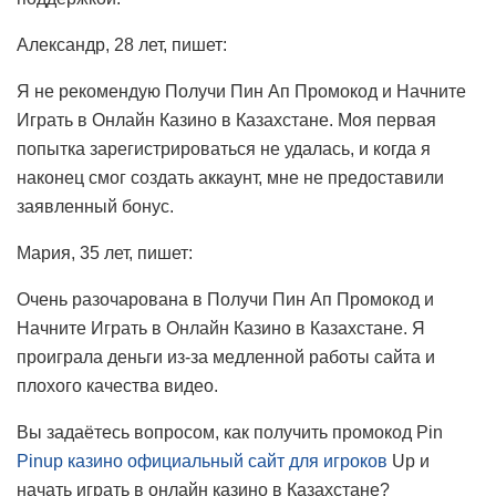
Александр, 28 лет, пишет:
Я не рекомендую Получи Пин Ап Промокод и Начните
Играть в Онлайн Казино в Казахстане. Моя первая
попытка зарегистрироваться не удалась, и когда я
наконец смог создать аккаунт, мне не предоставили
заявленный бонус.
Мария, 35 лет, пишет:
Очень разочарована в Получи Пин Ап Промокод и
Начните Играть в Онлайн Казино в Казахстане. Я
проиграла деньги из-за медленной работы сайта и
плохого качества видео.
Вы задаётесь вопросом, как получить промокод Pin
Pinup казино официальный сайт для игроков
Up и
начать играть в онлайн казино в Казахстане?