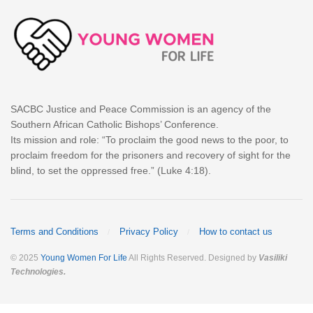
SACBC Justice and Peace Commission is an agency of the
Southern African Catholic Bishops’ Conference.
Its mission and role: “To proclaim the good news to the poor, to
proclaim freedom for the prisoners and recovery of sight for the
blind, to set the oppressed free.” (Luke 4:18).
Terms and Conditions
Privacy Policy
How to contact us
© 2025
Young Women For Life
All Rights Reserved. Designed by
Vasiliki
Technologies
.