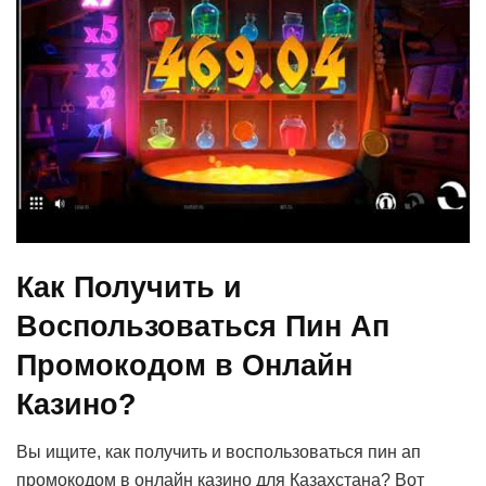
Как Получить и
Воспользоваться Пин Ап
Промокодом в Онлайн
Казино?
Вы ищите, как получить и воспользоваться пин ап
промокодом в онлайн казино для Казахстана? Вот