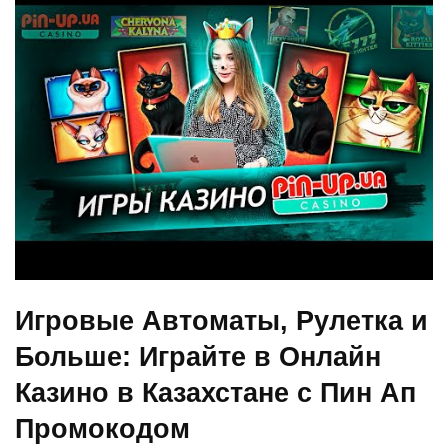
Игровые Автоматы, Рулетка и
Больше: Играйте в Онлайн
Казино в Казахстане с Пин Ап
Промокодом