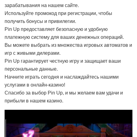
зарабатывания на нашем сайте.
Используйте промокод при регистрации, чтобы
получить бонусы и привилегии.
Pin Up предоставляет безопасную и удобную
платежную систему для ваших денежных операций.
Вы можете выбрать из множества игровых автоматов и
игр с живыми дилерами.
Pin Up гарантирует честную игру и защищает ваши
персональные данные.
Начните играть сегодня и наслаждайтесь нашими
услугами в онлайн-казино!
Спасибо за выбор Pin Up, и мы желаем вам удачи и
прибыли в нашем казино.