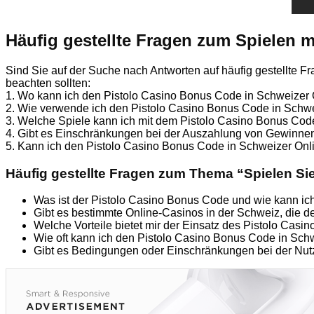
Häufig gestellte Fragen zum Spielen 
Sind Sie auf der Suche nach Antworten auf häufig gestellte F
beachten sollten:
1. Wo kann ich den Pistolo Casino Bonus Code in Schweizer 
2. Wie verwende ich den Pistolo Casino Bonus Code in Schw
3. Welche Spiele kann ich mit dem Pistolo Casino Bonus Cod
4. Gibt es Einschränkungen bei der Auszahlung von Gewinne
5. Kann ich den Pistolo Casino Bonus Code in Schweizer On
Häufig gestellte Fragen zum Thema “Spielen Si
Was ist der Pistolo Casino Bonus Code und wie kann ic
Gibt es bestimmte Online-Casinos in der Schweiz, die 
Welche Vorteile bietet mir der Einsatz des Pistolo Cas
Wie oft kann ich den Pistolo Casino Bonus Code in Sch
Gibt es Bedingungen oder Einschränkungen bei der Nut