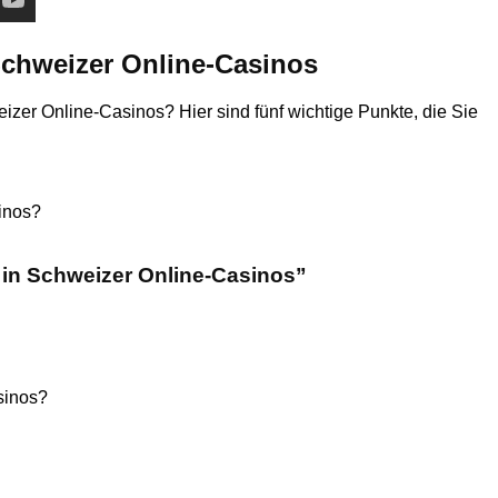
Schweizer Online-Casinos
zer Online-Casinos? Hier sind fünf wichtige Punkte, die Sie
inos?
 in Schweizer Online-Casinos”
sinos?