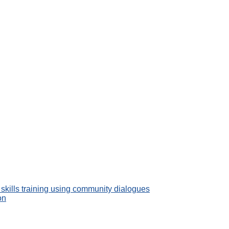
 skills training using community dialogues
on