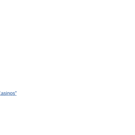
Casinos”