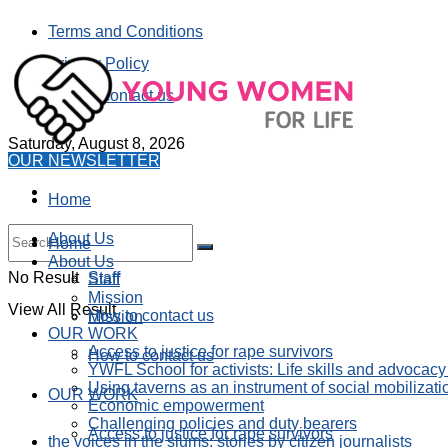
Terms and Conditions
Privacy Policy
How to contact us
Saturday, August 8, 2026
OUR NEWSLETTER
Home
About Us
Home
About Us
No Result
Staff
Staff
Mission
View All Result
How to contact us
Mission
OUR WORK
Access to justice for rape survivors
How to contact us
YWFL School for activists: Life skills and advocacy
Using taverns as an instrument of social mobilizati
OUR WORK
Economic empowerment
Challenging policies and duty bearers
Access to justice for rape survivors
the voices in the slums: stories by citizen journalists