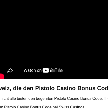
weiz, die den Pistolo Casino Bonus Co
 nicht alle bieten den begehrten Pistolo Casino Bonus Code. Hi
dem Pistolo Casino Bonus Code bei Swiss Casinos.