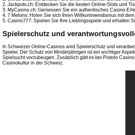
2. Jackpots.ch: Entdecken Sie die besten Online-Slots und Ti
3. MyCasino.ch: Geniessen Sie ein authentisches Casino-Erl
4. 7 Melons: Holen Sie sich Ihren Willkommensbonus mit dem
5. Casino777: Spielen Sie Ihre Lieblingsspiele und erhalten
Spielerschutz und verantwortungsvoll
In Schweizer Online-Casinos wird Spielerschutz und verantw
Spieler. Der Schutz von Minderjährigen ist ein wichtiger Asp
Spielsucht vorzubeugen. Zusätzlich gibt es bei Pistolo Casino 
Casinokultur in der Schweiz.