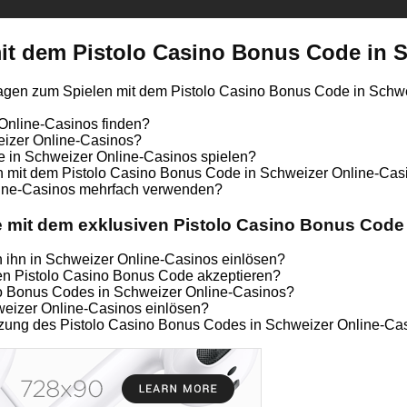
mit dem Pistolo Casino Bonus Code in 
ragen zum Spielen mit dem Pistolo Casino Bonus Code in Schwei
Online-Casinos finden?
eizer Online-Casinos?
e in Schweizer Online-Casinos spielen?
n mit dem Pistolo Casino Bonus Code in Schweizer Online-Cas
line-Casinos mehrfach verwenden?
e mit dem exklusiven Pistolo Casino Bonus Code
h ihn in Schweizer Online-Casinos einlösen?
den Pistolo Casino Bonus Code akzeptieren?
ino Bonus Codes in Schweizer Online-Casinos?
weizer Online-Casinos einlösen?
zung des Pistolo Casino Bonus Codes in Schweizer Online-Ca