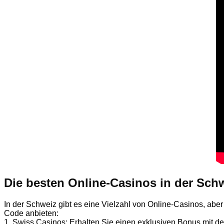
Die besten Online-Casinos in der Sch
In der Schweiz gibt es eine Vielzahl von Online-Casinos, aber
Code anbieten:
1. Swiss Casinos: Erhalten Sie einen exklusiven Bonus mit 