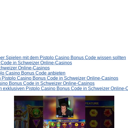
ber Spielen mit dem Pistolo Casino Bonus Code wissen sollten
s Code in Schweizer Online-Casinos
chweizer Online-Casinos
tolo Casino Bonus Code anbieten
m Pistolo Casino Bonus Code in Schweizer Online-Casinos
asino Bonus Code in Schweizer Online-Casinos
m exklusiven Pistolo Casino Bonus Code in Schweizer Online-