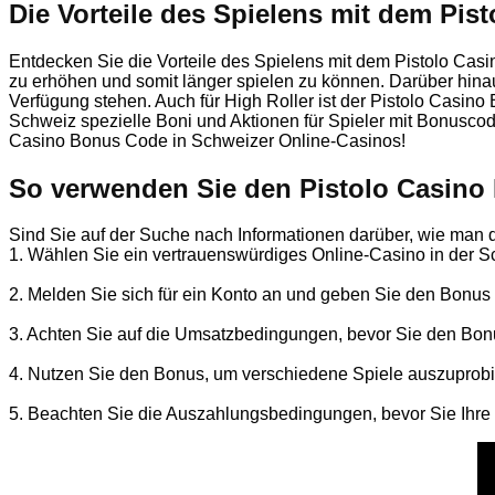
Die Vorteile des Spielens mit dem Pi
Entdecken Sie die Vorteile des Spielens mit dem Pistolo Cas
zu erhöhen und somit länger spielen zu können. Darüber hinau
Verfügung stehen. Auch für High Roller ist der Pistolo Casino
Schweiz spezielle Boni und Aktionen für Spieler mit Bonuscod
Casino Bonus Code in Schweizer Online-Casinos!
So verwenden Sie den Pistolo Casino
Sind Sie auf der Suche nach Informationen darüber, wie man 
1. Wählen Sie ein vertrauenswürdiges Online-Casino in der S
2. Melden Sie sich für ein Konto an und geben Sie den Bon
3. Achten Sie auf die Umsatzbedingungen, bevor Sie den Bon
4. Nutzen Sie den Bonus, um verschiedene Spiele auszuprob
5. Beachten Sie die Auszahlungsbedingungen, bevor Sie Ihr