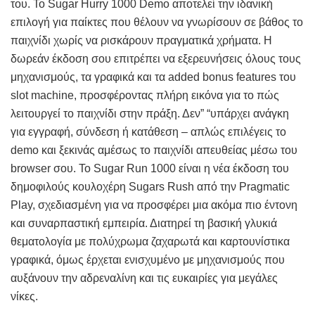
του. Το Sugar Hurry 1000 Demo αποτελεί την ιδανική
επιλογή για παίκτες που θέλουν να γνωρίσουν σε βάθος το
παιχνίδι χωρίς να ρισκάρουν πραγματικά χρήματα. Η
δωρεάν έκδοση σου επιτρέπει να εξερευνήσεις όλους τους
μηχανισμούς, τα γραφικά και τα added bonus features του
slot machine, προσφέροντας πλήρη εικόνα για το πώς
λειτουργεί το παιχνίδι στην πράξη. Δεν” “υπάρχει ανάγκη
για εγγραφή, σύνδεση ή κατάθεση – απλώς επιλέγεις το
demo και ξεκινάς αμέσως το παιχνίδι απευθείας μέσω του
browser σου. Το Sugar Run 1000 είναι η νέα έκδοση του
δημοφιλούς κουλοχέρη Sugars Rush από την Pragmatic
Play, σχεδιασμένη για να προσφέρει μια ακόμα πιο έντονη
και συναρπαστική εμπειρία. Διατηρεί τη βασική γλυκιά
θεματολογία με πολύχρωμα ζαχαρωτά και καρτουνίστικα
γραφικά, όμως έρχεται ενισχυμένο με μηχανισμούς που
αυξάνουν την αδρεναλίνη και τις ευκαιρίες για μεγάλες
νίκες.