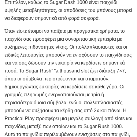
Επιπλέον, καθώς το Sugar Dash 1000 είναι παιχνίδι
υψηλής μεταβλητότητας, οι αποδόσεις του μπόνους μπορεί
να διαφέρουν σημαντικά από φορά σε φορά.
Όταν είστε έτοιμοι να παίξετε με πραγματικά χρήματα, το
παιχνίδι σας προσφέρει μια συναρπαστική εμπειρία με
αυξημένες πιθανότητες νίκης. Οι πολλαπλασιαστές και οι
ειδικές λειτουργίες μπορούν να ενισχύσουν το παιχνίδι σας
και να σας δώσουν την ευκαιρία να κερδίσετε σημαντικά
ποσά. Το Sugar Rush” “a thousand slot έχει διάταξη 7×7,
όπου οι σύμβολα περιστρέφονται και σταματούν,
δημιουργώντας ευκαιρίες να κερδίσετε σε κάθε γύρο. Οι
γραμμές πληρωμής ενεργοποιούνται με τρία ή
περισσότερα όμοια σύμβολα, ενώ οι πολλαπλασιαστές
μπορούν να αυξήσουν τα κέρδη σας από 2x και πάνω. Η
Practical Play προσφέρει μια μεγάλη συλλογή από slots και
παιχνίδια, μεταξύ των οποίων και το Sugar Rush 1000.
Αυτά τα παιχνίδια περιλαμβάνουν ενισχύσεις στο παιχνίδι,