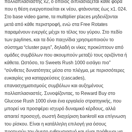
πολλαπλασιαστής x2, ο οποίος διπλασιάζεται κάθε φορά
που η θέση ενεργοποιείται εκ νέου, φτάνοντας έως x1. 024.
Στο base video game, τα multiplier places μηδενίζονται
μετά από κάθε περιστροφή, ενώ στα Free Rotates
παραμένουν ενεργές μέχρι το τέλος του γύρου. Στο πεδίο
των paylines, και τα δύο παιχνίδια χρησιμοποιούν το
σύστημα “cluster pays”, δηλαδή οι νίκες προκύπτουν από
ομάδες συμβόλων που ακουμπούν μεταξύ τους οριζόντια ή
κάθετα. Ωστόσο, το Sweets Rush 1000 εισάγει πιο”
“σύνθετες δυνατότητες μέσα στο πλέγμα, με περισσότερες
ευκαιρίες για καταρρεύσεις (cascades),
επανασχηματισμούς συμβόλων και αυξημένους
πολλαπλασιαστές. Συνοψίζοντας, το Reward Buy στο
Glucose Rush 1000 είναι ένα εργαλείο στρατηγικής, που
μπορεί να προσφέρει ισχυρό δυναμικό κέρδους, αλλά
απαιτεί προσοχή, σωστή διαχείριση bankroll και επίγνωση
του ρίσκου. Είναι η κατάλληλη επιλογή για όσους
προτιμούν τον άμεσο ενθουσιασμό και είναι πρόθυμοι να