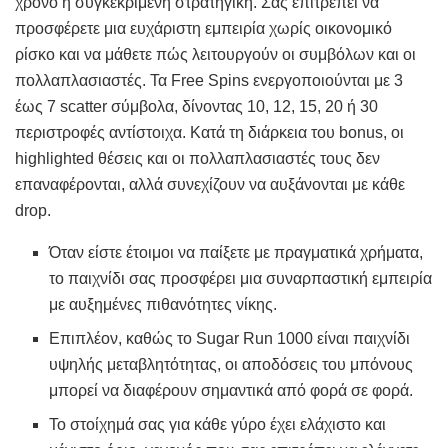
χρόνο ή συγκεκριμένη στρατηγική. Σας επιτρέπει να
προσφέρετε μια ευχάριστη εμπειρία χωρίς οικονομικό
ρίσκο και να μάθετε πώς λειτουργούν οι συμβόλων και οι
πολλαπλασιαστές. Τα Free Spins ενεργοποιούνται με 3
έως 7 scatter σύμβολα, δίνοντας 10, 12, 15, 20 ή 30
περιστροφές αντίστοιχα. Κατά τη διάρκεια του bonus, οι
highlighted θέσεις και οι πολλαπλασιαστές τους δεν
επαναφέρονται, αλλά συνεχίζουν να αυξάνονται με κάθε
drop.
Όταν είστε έτοιμοι να παίξετε με πραγματικά χρήματα,
το παιχνίδι σας προσφέρει μια συναρπαστική εμπειρία
με αυξημένες πιθανότητες νίκης.
Επιπλέον, καθώς το Sugar Run 1000 είναι παιχνίδι
υψηλής μεταβλητότητας, οι αποδόσεις του μπόνους
μπορεί να διαφέρουν σημαντικά από φορά σε φορά.
Το στοίχημά σας για κάθε γύρο έχει ελάχιστο και