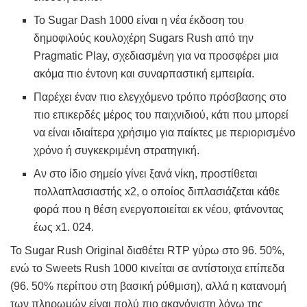
Το Sugar Dash 1000 είναι η νέα έκδοση του
δημοφιλούς κουλοχέρη Sugars Rush από την
Pragmatic Play, σχεδιασμένη για να προσφέρει μια
ακόμα πιο έντονη και συναρπαστική εμπειρία.
Παρέχει έναν πιο ελεγχόμενο τρόπο πρόσβασης στο
πιο επικερδές μέρος του παιχνιδιού, κάτι που μπορεί
να είναι ιδιαίτερα χρήσιμο για παίκτες με περιορισμένο
χρόνο ή συγκεκριμένη στρατηγική.
Αν στο ίδιο σημείο γίνει ξανά νίκη, προστίθεται
πολλαπλασιαστής x2, ο οποίος διπλασιάζεται κάθε
φορά που η θέση ενεργοποιείται εκ νέου, φτάνοντας
έως x1. 024.
Το Sugar Rush Original διαθέτει RTP γύρω στο 96. 50%,
ενώ το Sweets Rush 1000 κινείται σε αντίστοιχα επίπεδα
(96. 50% περίπου στη βασική ρύθμιση), αλλά η κατανομή
των πληρωμών είναι πολύ πιο ακανόνιστη λόγω της