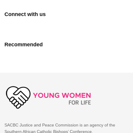
Connect with us
Recommended
SACBC Justice and Peace Commission is an agency of the
Southern African Catholic Bishops’ Conference.