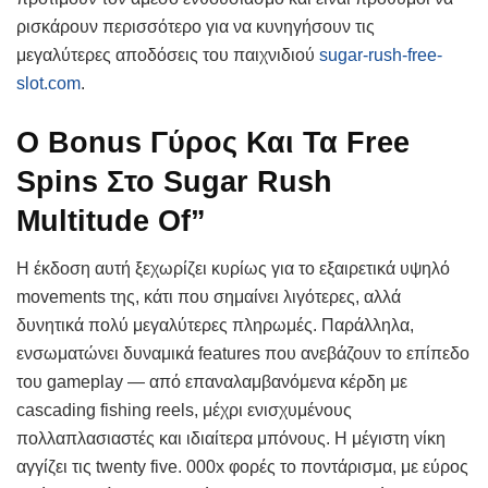
ρισκάρουν περισσότερο για να κυνηγήσουν τις
μεγαλύτερες αποδόσεις του παιχνιδιού
sugar-rush-free-
slot.com
.
O Bonus Γύρος Και Τα Free
Spins Στο Sugar Rush
Multitude Of”
Η έκδοση αυτή ξεχωρίζει κυρίως για το εξαιρετικά υψηλό
movements της, κάτι που σημαίνει λιγότερες, αλλά
δυνητικά πολύ μεγαλύτερες πληρωμές. Παράλληλα,
ενσωματώνει δυναμικά features που ανεβάζουν το επίπεδο
του gameplay — από επαναλαμβανόμενα κέρδη με
cascading fishing reels, μέχρι ενισχυμένους
πολλαπλασιαστές και ιδιαίτερα μπόνους. Η μέγιστη νίκη
αγγίζει τις twenty five. 000x φορές το ποντάρισμα, με εύρος