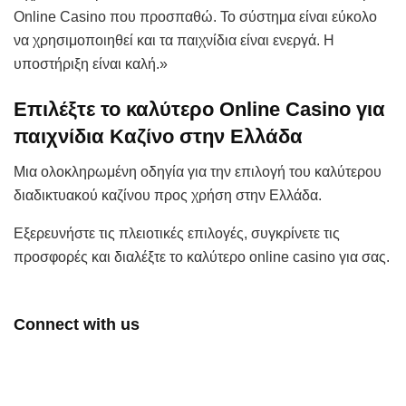
Online Casino που προσπαθώ. Το σύστημα είναι εύκολο
να χρησιμοποιηθεί και τα παιχνίδια είναι ενεργά. Η
υποστήριξη είναι καλή.»
Επιλέξτε το καλύτερο Online Casino για
παιχνίδια Καζίνο στην Ελλάδα
Μια ολοκληρωμένη οδηγία για την επιλογή του καλύτερου
διαδικτυακού καζίνου προς χρήση στην Ελλάδα.
Εξερευνήστε τις πλειοτικές επιλογές, συγκρίνετε τις
προσφορές και διαλέξτε το καλύτερο online casino για σας.
Connect with us