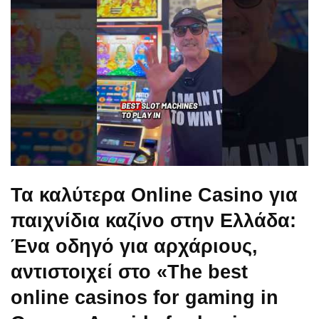
Τα καλύτερα Online Casino για
παιχνίδια καζίνο στην Ελλάδα:
Ένα οδηγό για αρχάριους,
αντιστοιχεί στο «The best
online casinos for gaming in