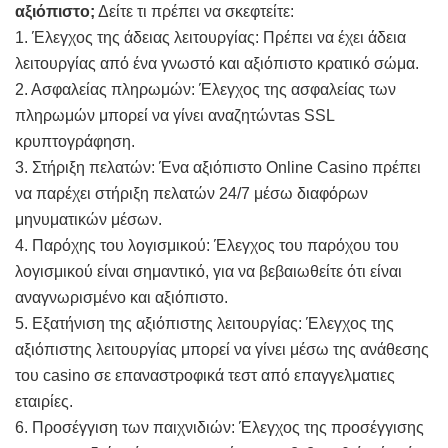
αξιόπιστο;
Δείτε τι πρέπει να σκεφτείτε:
1. Έλεγχος της άδειας λειτουργίας: Πρέπει να έχει άδεια
λειτουργίας από ένα γνωστό και αξιόπιστο κρατικό σώμα.
2. Ασφαλείας πληρωμών: Έλεγχος της ασφαλείας των
πληρωμών μπορεί να γίνει αναζητώντas SSL
κρυπτογράφηση.
3. Στήριξη πελατών: Ένα αξιόπιστο Online Casino πρέπει
να παρέχει στήριξη πελατών 24/7 μέσω διαφόρων
μηνυματικών μέσων.
4. Παρόχης του λογισμικού: Έλεγχος του παρόχου του
λογισμικού είναι σημαντικό, για να βεβαιωθείτε ότι είναι
αναγνωρισμένο και αξιόπιστο.
5. Εξατήνιση της αξιόπιστης λειτουργίας: Έλεγχος της
αξιόπιστης λειτουργίας μπορεί να γίνει μέσω της ανάθεσης
του casino σε επαναστροφικά τεστ από επαγγελματιες
εταιρίες.
6. Προσέγγιση των παιχνιδιών: Έλεγχος της προσέγγισης