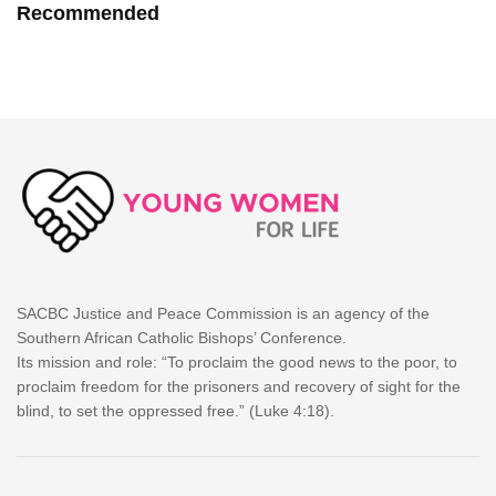
Recommended
SACBC Justice and Peace Commission is an agency of the
Southern African Catholic Bishops’ Conference.
Its mission and role: “To proclaim the good news to the poor, to
proclaim freedom for the prisoners and recovery of sight for the
blind, to set the oppressed free.” (Luke 4:18).