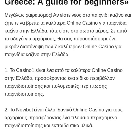
Greece: A guide for beginners»
Μεγάλως χαιρετισμός! Αν είστε νέος στο παιχνίδι καζίνο και
ζητείτε να βρείτε τα καλύτερα Online Casino για παιχνίδια
καζίνο στην Ελλάδα, τότε είστε στο σωστό μέρος. Σε αυτό
το οδηγό για αρχάριους, θα σας παρουσιάσουμε ένα
μικρόν διασύνοψη των 7 καλύτερων Online Casino για
παιχνίδια καζίνο στην Ελλάδα.
1. Το Casino1 είναι ένα από τα καλύτερα Online Casino
στην Ελλάδα, προσφέροντας ένα είδικο περιβάλλον
παιχνιδιοποίησης και πολυμεσικές περίπτωσης
παιχνιδιοποίησης.
2. Το Novibet είναι άλλο ιδανικό Online Casino για τους
αρχάριους, προσφέροντας ένα πλούσιο περιεχόμενο
παιχνιδιοποίησης και εκπαιδευτικά υλικά.