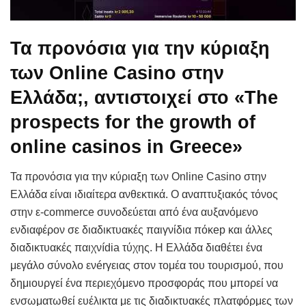
Τα προνόσια για την κύριαξη
των Online Casino στην
Ελλάδα;, αντιστοιχεί στο «The
prospects for the growth of
online casinos in Greece»
Τα προνόσια για την κύριαξη των Online Casino στην
Ελλάδα είναι ιδιαίτερα ανθεκτικά. Ο αναπτυξιακός τόνος
στην ε-commerce συνοδεύεται από ένα αυξανόμενο
ενδιαφέρον σε διαδικτυακές παιγνίδια πόκер και άλλες
διαδικτυακές παιχνídia τύχης. Η Ελλάδα διαθέτει ένα
μεγάλο σύνολο ενérγειας στον τομέα του τουρισμού, που
δημιουργεί ένα περιεχόμενο προσφοράς που μπορεί να
ενσωματωθεί ευέλικτα με τις διαδικτυακές πλατφόρμες των