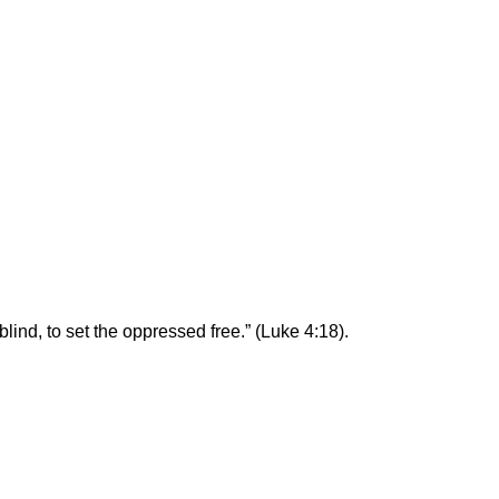
blind, to set the oppressed free.” (Luke 4:18).