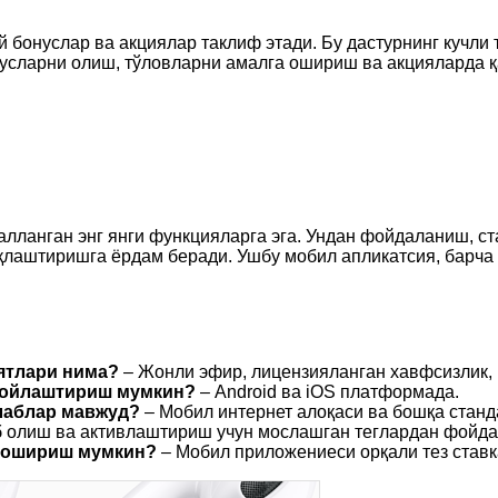
онуслар ва акциялар таклиф этади. Бу дастурнинг кучли т
усларни олиш, тўловларни амалга ошириш ва акцияларда қ
лланган энг янги функцияларга эга. Ундан фойдаланиш, ст
лаштиришга ёрдам беради. Ушбу мобил апликатсия, барча 
ятлари нима?
– Жонли эфир, лицензияланган хавфсизлик, 
жойлаштириш мумкин?
– Android ва iOS платформада.
лаблар мавжуд?
– Мобил интернет алоқаси ва бошқа станд
 олиш ва активлаштириш учун мослашган теглардан фойд
а ошириш мумкин?
– Мобил приложениеси орқали тез став