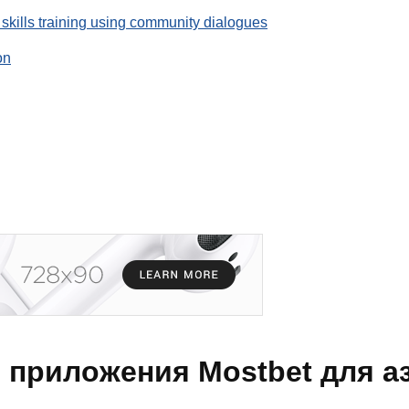
 skills training using community dialogues
on
 приложения Mostbet для а