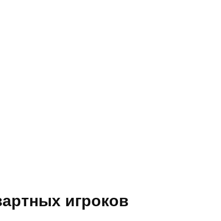
зартных игроков