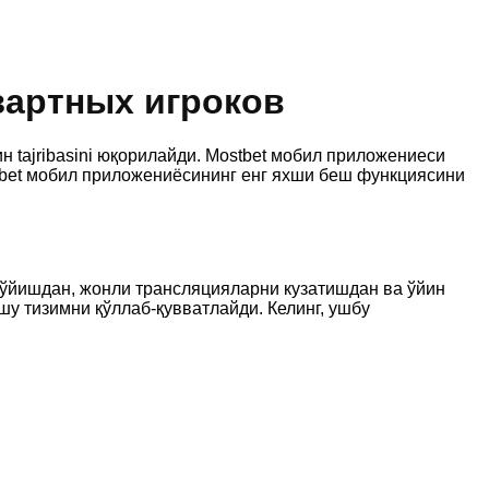
зартных игроков
 tajribasini юқорилайди. Mostbet мобил приложениеси
ostbet мобил приложениёсининг енг яхши беш функциясини
қўйишдан, жонли трансляцияларни кузатишдан ва ўйин
у тизимни қўллаб-қувватлайди. Келинг, ушбу