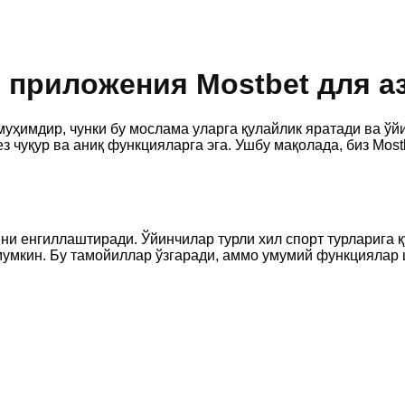
 приложения Mostbet для а
ҳимдир, чунки бу мослама уларга қулайлик яратади ва ўйин
рез чуқур ва аниқ функцияларга эга. Ушбу мақолада, биз M
и енгиллаштиради. Ўйинчилар турли хил спорт турларига 
мкин. Бу тамойиллар ўзгаради, аммо умумий функциялар ш