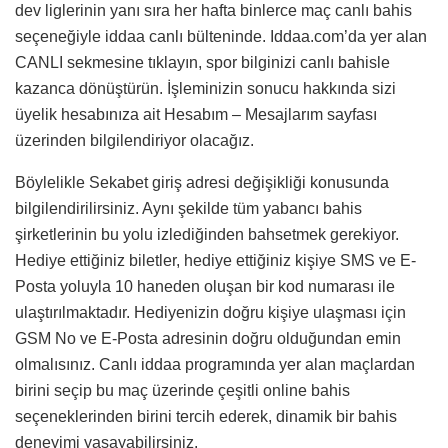
dev liglerinin yanı sıra her hafta binlerce maç canlı bahis
seçeneğiyle iddaa canlı bülteninde. Iddaa.com’da yer alan
CANLI sekmesine tıklayın, spor bilginizi canlı bahisle
kazanca dönüştürün. İşleminizin sonucu hakkında sizi
üyelik hesabınıza ait Hesabım – Mesajlarım sayfası
üzerinden bilgilendiriyor olacağız.
Böylelikle Sekabet giriş adresi değişikliği konusunda
bilgilendirilirsiniz. Aynı şekilde tüm yabancı bahis
şirketlerinin bu yolu izlediğinden bahsetmek gerekiyor.
Hediye ettiğiniz biletler, hediye ettiğiniz kişiye SMS ve E-
Posta yoluyla 10 haneden oluşan bir kod numarası ile
ulaştırılmaktadır. Hediyenizin doğru kişiye ulaşması için
GSM No ve E-Posta adresinin doğru olduğundan emin
olmalısınız. Canlı iddaa programında yer alan maçlardan
birini seçip bu maç üzerinde çeşitli online bahis
seçeneklerinden birini tercih ederek, dinamik bir bahis
deneyimi yaşayabilirsiniz.