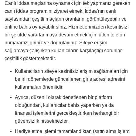
Canlı iddaa maçlarına oynamak için tek yapmanız gereken
canlı iddaa programını ziyaret etmek. Iddaa’nın canlı
sayfasından çeşitli maçların oranlarını görüntüleyebilir ve
online bahis oynayabilirsiniz. Hizmetlerimizden kesintisiz
bir şekilde yararlanmaya devam etmek için lütfen telefon
numaranızı giriniz ve doğrulayınız. Siteye erişim
sağlamaya çalışırken kullanıcıların karşılaştığı sorunlar
çeşitlilik göstermektedir.
Kullanıcıların siteye kesintisiz erişim sağlamaları için
belirli dönemlerde güncellenen giriş adresi adresini
kullanmaları önemlidir.
Ayrıca, düzenli olarak denetlenen bir platform
olduğundan, kullanıcılar bahis yaparken ya da
finansal işlemlerini gerçekleştirirken herhangi bir
güvensizlik hissetmezler.
Hediye etme işlemi tamamlandıktan (satın alma işlemi