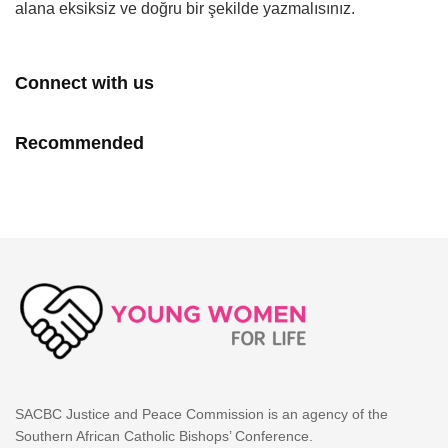
alana eksiksiz ve doğru bir şekilde yazmalısınız.
Connect with us
Recommended
SACBC Justice and Peace Commission is an agency of the
Southern African Catholic Bishops’ Conference.