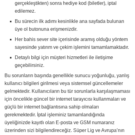
gerçekleştikten) sonra hediye kod (biletler), iptal
edilemez.
Bu sürecin ilk adımı kesinlikle ana sayfada bulunan
üye ol butonuna erişmenizdir.
Her bahis sever site içerisinde aramış olduğu yöntem
sayesinde yatırım ve çekim işlemini tamamlamaktadır.
Detaylı bilgi için müşteri hizmetleri ile iletişime
geçebilirsiniz.
Bu sorunların başında genellikle sunucu yoğunluğu, yanlış
kullanıcı bilgileri girilmesi veya sistemsel güncellemeler
gelmektedir. Kullanıcıların bu tür sorunlarla karşılaşmaması
için öncelikle güncel bir internet tarayıcısı kullanmaları ve
güçlü bir internet bağlantısına sahip olmaları
gerekmektedir. İptal işleminiz tamamlandığında
üyeliğinizde kayıtlı olan E-posta ve GSM numaranız
üzerinden sizi bilgilendireceğiz. Süper Lig ve Avrupa’nın