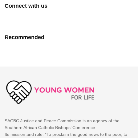
Connect with us
Recommended
SACBC Justice and Peace Commission is an agency of the
Southern African Catholic Bishops’ Conference.
Its mission and role: “To proclaim the good news to the poor, to