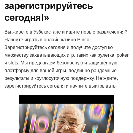
зарегистрируйтесь
сегодня!»
Вы живёте в Узбекистане и ищите новые развлечения?
Начните играть в онлайн-казино Pinco!
Зарегистрируйтесь сегодня и получите доступ ко
множеству захватывающих игр, таких как рулетка, poker
и slots. Мы предлагаем безопасную и защищённую
платформу для вашей игры, подлинно рандомные
результаты и круглосуточную поддержку. Не ждите,
зарегистрируйтесь сегодня и начните выигрывать!