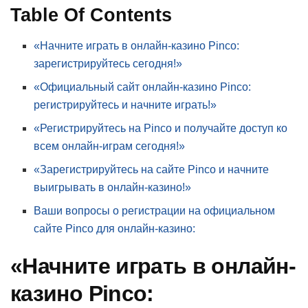
Table Of Contents
«Начните играть в онлайн-казино Pinco:
зарегистрируйтесь сегодня!»
«Официальный сайт онлайн-казино Pinco:
регистрируйтесь и начните играть!»
«Регистрируйтесь на Pinco и получайте доступ ко
всем онлайн-играм сегодня!»
«Зарегистрируйтесь на сайте Pinco и начните
выигрывать в онлайн-казино!»
Ваши вопросы о регистрации на официальном
сайте Pinco для онлайн-казино:
«Начните играть в онлайн-
казино Pinco: