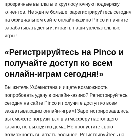
прозрачные выплаты и круглосуточную поддержку
клиентов. Не ждите больше, зарегистрируйтесь сегодня
на официальном сайте онлайн-казино Pinco и начните
зарабатывать деньги, играя в наши увлекательные
игры!
«Регистрируйтесь на Pinco и
получайте доступ ко всем
онлайн-играм сегодня!»
Вы житель Узбекистана и ищете возможность
попробовать удачу в онлайн-казино? Регистрируйтесь
сегодня на сайте Pinco и получите доступ ко всем
захватывающим онлайн-играм! Зарегистрировавшись,
вы сможете погрузиться в атмосферу настоящего
казино, не выходя из дома. Не пропустите свою
возможность выиграть большое! Регистрируйтесь на