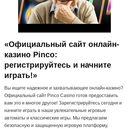
«Официальный сайт онлайн-
казино Pinco:
регистрируйтесь и начните
играть!»
Вы ищите надежное и захватывающее онлайн-казино?
Официальный сайт Pinco Casino готов предоставить
вам это и многое другое! Зарегистрируйтесь сегодня и
начните играть в наши увлекательные игровые
автоматы и классические игры. Мы предлагаем
безопасную и защищенную игровую платформу,