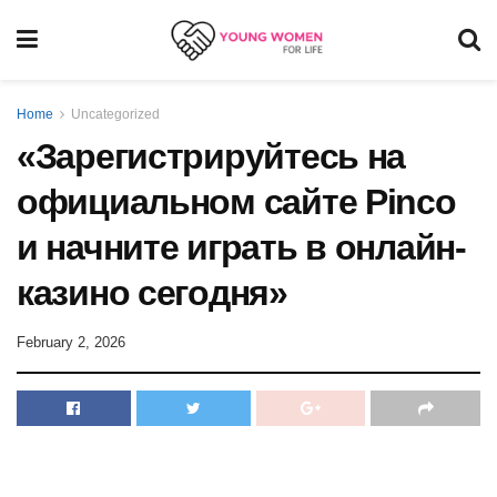
Home
Uncategorized
«Зарегистрируйтесь на
официальном сайте Pinco
и начните играть в онлайн-
казино сегодня»
February 2, 2026