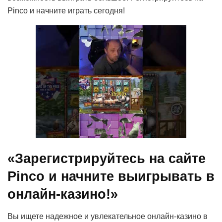
Pinco и начните играть сегодня!
«Зарегистрируйтесь на сайте
Pinco и начните выигрывать в
онлайн-казино!»
Вы ищете надежное и увлекательное онлайн-казино в