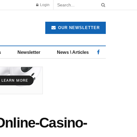
Login
OUR NEWSLETTER
s
Newsletter
News \ Articles
Online-Casino-