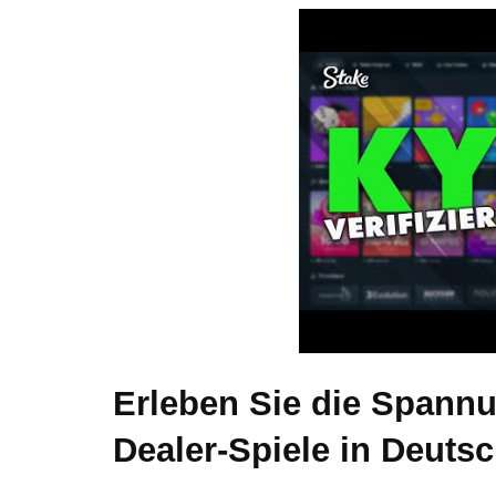
Erleben Sie die Spannu
Dealer-Spiele in Deuts