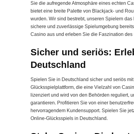
Sie die aufregende Atmosphäre eines echten Ca
bietet eine breite Palette von Blackjack- und Roul
wurden. Wir sind bestrebt, unseren Spielern das 
sichere und zuverlässige Spielumgebung bereitst
Casino aus und erleben Sie die Faszination des 
Sicher und seriös: Erle
Deutschland
Spielen Sie in Deutschland sicher und seriös mi
Glücksspielplattform, die eine Vielzahl von Casi
lizenziert und wird von den Behörden reguliert, u
garantieren. Profitieren Sie von einer benutzer
hervorragendem Kundensupport. Spielen Sie jetz
Online-Glücksspiels in Deutschland.