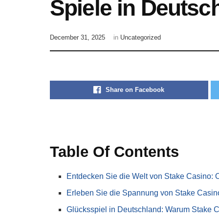
Spiele in Deutsc
December 31, 2025
in
Uncategorized
Share on Facebook
Table Of Contents
Entdecken Sie die Welt von Stake Casino: 
Erleben Sie die Spannung von Stake Casino
Glücksspiel in Deutschland: Warum Stake C