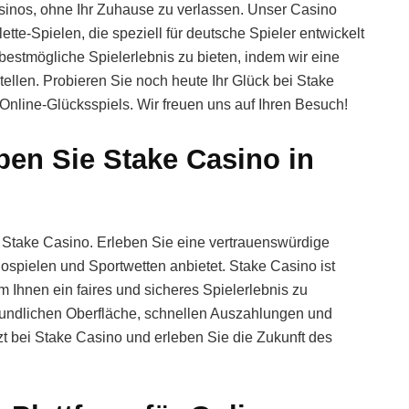
sinos, ohne Ihr Zuhause zu verlassen. Unser Casino
ette-Spielen, die speziell für deutsche Spieler entwickelt
bestmögliche Spielerlebnis zu bieten, indem wir eine
ellen. Probieren Sie noch heute Ihr Glück bei Stake
Online-Glücksspiels. Wir freuen uns auf Ihren Besuch!
ben Sie Stake Casino in
t Stake Casino. Erleben Sie eine vertrauenswürdige
nospielen und Sportwetten anbietet. Stake Casino ist
m Ihnen ein faires und sicheres Spielerlebnis zu
freundlichen Oberfläche, schnellen Auszahlungen und
t bei Stake Casino und erleben Sie die Zukunft des