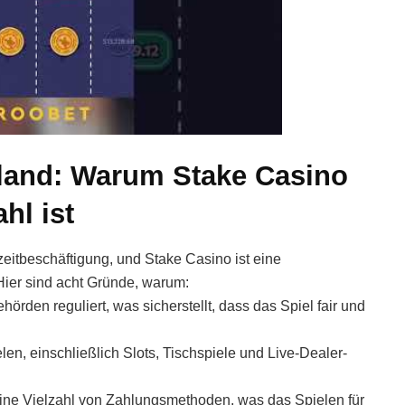
hland: Warum Stake Casino
hl ist
izeitbeschäftigung, und Stake Casino ist eine
Hier sind acht Gründe, warum:
hörden reguliert, was sicherstellt, dass das Spiel fair und
en, einschließlich Slots, Tischspiele und Live-Dealer-
 eine Vielzahl von Zahlungsmethoden, was das Spielen für