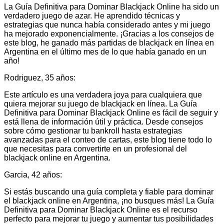
La Guía Definitiva para Dominar Blackjack Online ha sido un
verdadero juego de azar. He aprendido técnicas y
estrategias que nunca había considerado antes y mi juego
ha mejorado exponencialmente. ¡Gracias a los consejos de
este blog, he ganado más partidas de blackjack en línea en
Argentina en el último mes de lo que había ganado en un
año!
Rodriguez, 35 años:
Este artículo es una verdadera joya para cualquiera que
quiera mejorar su juego de blackjack en línea. La Guía
Definitiva para Dominar Blackjack Online es fácil de seguir y
está llena de información útil y práctica. Desde consejos
sobre cómo gestionar tu bankroll hasta estrategias
avanzadas para el conteo de cartas, este blog tiene todo lo
que necesitas para convertirte en un profesional del
blackjack online en Argentina.
Garcia, 42 años:
Si estás buscando una guía completa y fiable para dominar
el blackjack online en Argentina, ¡no busques más! La Guía
Definitiva para Dominar Blackjack Online es el recurso
perfecto para mejorar tu juego y aumentar tus posibilidades