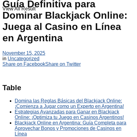
Guía Definitiva para
View All Result
Dominar Blackjack Online:
Juega al Casino en Línea
en Argentina
November 15, 2025
in
Uncategorized
Share on Facebook
Share on Twitter
Table
Domina las Reglas Básicas del Blackjack Online:
¡Comienza a Jugar como un Experto en Argentina!
Estrategias Avanzadas para Ganar en Blackjack
Online: ¡Optimiza tu Juego en Casinos Argentinos!
Blackjack Online en Argentina: Guía Completa para
Aprovechar Bonos y Promociones de Casinos en
Línea