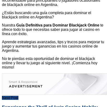
recomendable para principiantes o jugadores ocasionales
de blackjack online en Argentina.
¿Estás buscando una guía completa para dominar el
blackjack online en Argentina?
Nuestra
Guía Definitiva para Dominar Blackjack Online
te
ofrece todo lo que necesitas saber para jugar al casino en
línea con éxito.
Aprende estrategias avanzadas, tips y trucos para mejorar tu
juego y aumentar tus ganancias en los casinos online de
Argentina.
No te pierdas esta oportunidad de dominar el blackjack
online y llevar tu juego al siguiente nivel. ¡Comienza hoy
mismo!
Next Post