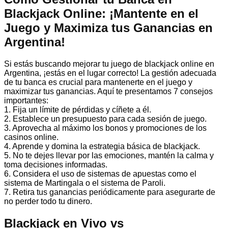
Blackjack Online: ¡Mantente en el
Juego y Maximiza tus Ganancias en
Argentina!
Si estás buscando mejorar tu juego de blackjack online en
Argentina, ¡estás en el lugar correcto! La gestión adecuada
de tu banca es crucial para mantenerte en el juego y
maximizar tus ganancias. Aquí te presentamos 7 consejos
importantes:
1. Fija un límite de pérdidas y cíñete a él.
2. Establece un presupuesto para cada sesión de juego.
3. Aprovecha al máximo los bonos y promociones de los
casinos online.
4. Aprende y domina la estrategia básica de blackjack.
5. No te dejes llevar por las emociones, mantén la calma y
toma decisiones informadas.
6. Considera el uso de sistemas de apuestas como el
sistema de Martingala o el sistema de Paroli.
7. Retira tus ganancias periódicamente para asegurarte de
no perder todo tu dinero.
Blackjack en Vivo vs