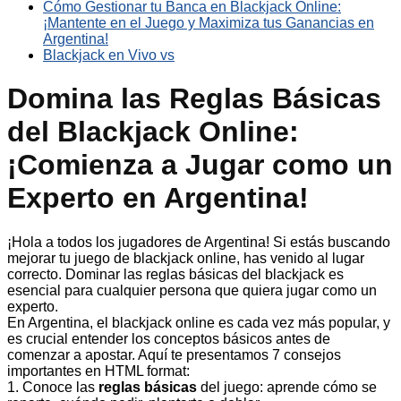
Cómo Gestionar tu Banca en Blackjack Online:
¡Mantente en el Juego y Maximiza tus Ganancias en
Argentina!
Blackjack en Vivo vs
Domina las Reglas Básicas
del Blackjack Online:
¡Comienza a Jugar como un
Experto en Argentina!
¡Hola a todos los jugadores de Argentina! Si estás buscando
mejorar tu juego de blackjack online, has venido al lugar
correcto. Dominar las reglas básicas del blackjack es
esencial para cualquier persona que quiera jugar como un
experto.
En Argentina, el blackjack online es cada vez más popular, y
es crucial entender los conceptos básicos antes de
comenzar a apostar. Aquí te presentamos 7 consejos
importantes en HTML format:
1. Conoce las
reglas básicas
del juego: aprende cómo se