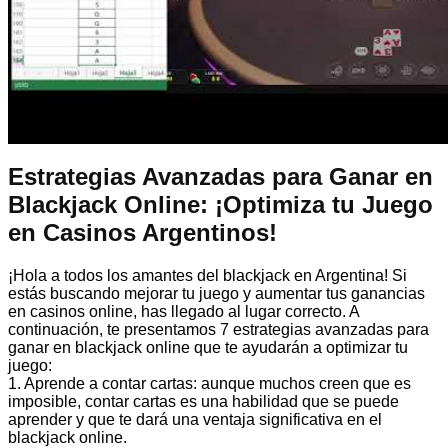
Estrategias Avanzadas para Ganar en
Blackjack Online: ¡Optimiza tu Juego
en Casinos Argentinos!
¡Hola a todos los amantes del blackjack en Argentina! Si
estás buscando mejorar tu juego y aumentar tus ganancias
en casinos online, has llegado al lugar correcto. A
continuación, te presentamos 7 estrategias avanzadas para
ganar en blackjack online que te ayudarán a optimizar tu
juego:
1. Aprende a contar cartas: aunque muchos creen que es
imposible, contar cartas es una habilidad que se puede
aprender y que te dará una ventaja significativa en el
blackjack online.