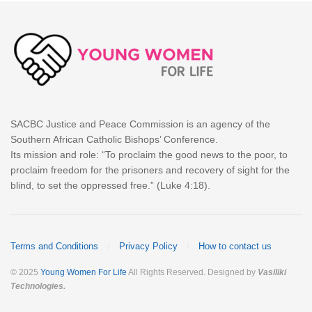
SACBC Justice and Peace Commission is an agency of the
Southern African Catholic Bishops’ Conference.
Its mission and role: “To proclaim the good news to the poor, to
proclaim freedom for the prisoners and recovery of sight for the
blind, to set the oppressed free.” (Luke 4:18).
Terms and Conditions
Privacy Policy
How to contact us
© 2025
Young Women For Life
All Rights Reserved. Designed by
Vasiliki
Technologies
.