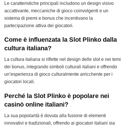
Le caratteristiche principali includono un design visivo
accattivante, meccaniche di gioco coinvolgenti e un
sistema di premi e bonus che incentivano la
partecipazione attiva dei giocatori.
Come è influenzata la Slot Plinko dalla
cultura italiana?
La cultura italiana si riflette nel design delle slot e nei temi
dei bonus, integrando simboli culturali italiani e offrendo
un’esperienza di gioco culturalmente arricchente per i
giocatori locali.
Perché la Slot Plinko è popolare nei
casinò online italiani?
La sua popolarità è dovuta alla fusione di elementi
innovativi e tradizionali, offrendo ai giocatori italiani sia