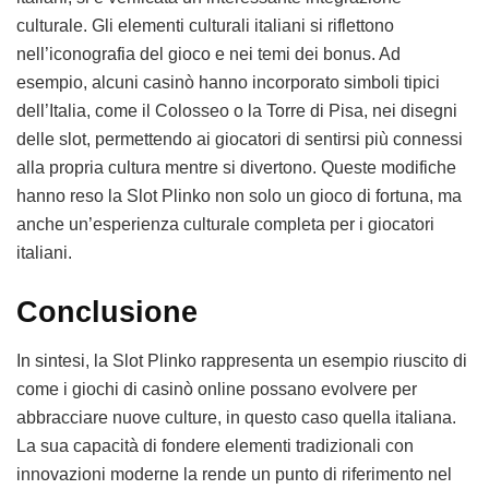
culturale. Gli elementi culturali italiani si riflettono
nell’iconografia del gioco e nei temi dei bonus. Ad
esempio, alcuni casinò hanno incorporato simboli tipici
dell’Italia, come il Colosseo o la Torre di Pisa, nei disegni
delle slot, permettendo ai giocatori di sentirsi più connessi
alla propria cultura mentre si divertono. Queste modifiche
hanno reso la Slot Plinko non solo un gioco di fortuna, ma
anche un’esperienza culturale completa per i giocatori
italiani.
Conclusione
In sintesi, la Slot Plinko rappresenta un esempio riuscito di
come i giochi di casinò online possano evolvere per
abbracciare nuove culture, in questo caso quella italiana.
La sua capacità di fondere elementi tradizionali con
innovazioni moderne la rende un punto di riferimento nel